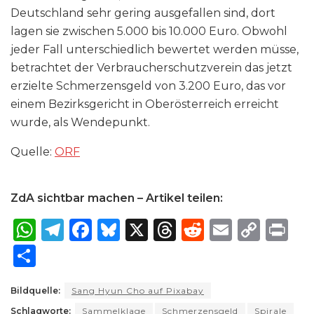
Deutschland sehr gering ausgefallen sind, dort
lagen sie zwischen 5.000 bis 10.000 Euro. Obwohl
jeder Fall unterschiedlich bewertet werden müsse,
betrachtet der Verbraucherschutzverein das jetzt
erzielte Schmerzensgeld von 3.200 Euro, das vor
einem Bezirksgericht in Oberösterreich erreicht
wurde, als Wendepunkt.
Quelle:
ORF
ZdA sichtbar machen – Artikel teilen:
W
T
F
B
X
T
R
E
C
P
h
el
a
lu
h
e
m
o
ri
S
a
e
c
e
re
d
ai
p
n
h
ts
g
e
s
a
di
l
y
t
Bildquelle:
Sang Hyun Cho auf Pixabay
ar
Schlagworte:
Sammelklage
Schmerzensgeld
Spirale