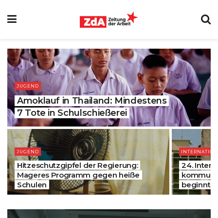
JUGEND
Amoklauf in Thailand: Mindestens
7 Tote in Schulschießerei
JUGEND
INTERNATION
Hitzeschutzgipfel der Regierung:
24. Intern
Mageres Programm gegen heiße
kommunist
Schulen
beginnt