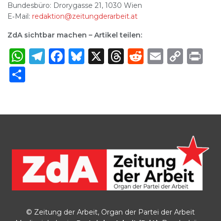
Bundesbüro: Drorygasse 21, 1030 Wien
E‑Mail:
redaktion@zeitungderarbeit.at
ZdA sichtbar machen – Artikel teilen:
WhatsApp
Telegram
Facebook
Bluesky
X
Threads
Reddit
Email
Cop
Pr
Link
Share
© Zeitung der Arbeit, Organ der Partei der Arbeit