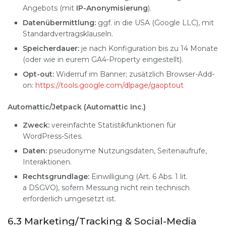
Angebots (mit
IP-Anonymisierung
).
Datenübermittlung:
ggf. in die USA (Google LLC), mit
Standardvertragsklauseln.
Speicherdauer:
je nach Konfiguration bis zu 14 Monate
(oder wie in eurem GA4-Property eingestellt).
Opt-out:
Widerruf im Banner; zusätzlich Browser-Add-
on:
https://​tools​.google​.com/​d​l​p​a​g​e​/​g​a​o​p​tout
Automattic/Jetpack (Automattic Inc.)
Zweck:
vereinfachte Statistikfunktionen für
WordPress-Sites.
Daten:
pseudonyme Nutzungsdaten, Seitenaufrufe,
Interaktionen.
Rechtsgrundlage:
Einwilligung (Art. 6 Abs. 1 lit.
a DSGVO), sofern Messung nicht rein technisch
erforderlich umgesetzt ist.
6.3 Marketing/Tracking & Social-Media