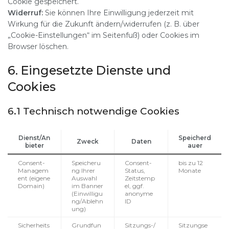
Cookie gespeichert.
Widerruf:
Sie können Ihre Einwilligung jederzeit mit
Wirkung für die Zukunft ändern/widerrufen (z. B. über
„Cookie-Einstellungen“ im Seitenfuß) oder Cookies im
Browser löschen.
6. Eingesetzte Dienste und
Cookies
6.1 Technisch notwendige Cookies
Dienst/An
Speicherd
Zweck
Daten
bieter
auer
Consent-
Speicheru
Consent-
bis zu 12
Managem
ng Ihrer
Status,
Monate
ent (eigene
Auswahl
Zeitstemp
Domain)
im Banner
el, ggf.
(Einwilligu
anonyme
ng/Ablehn
ID
ung)
Sicherheits
Grundfun
Sitzungs-/
Sitzungse