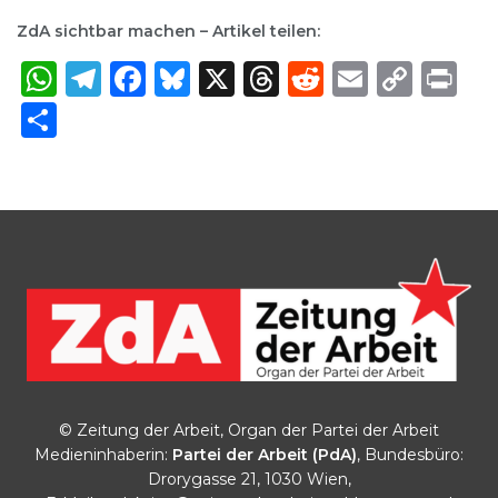
ZdA sichtbar machen – Artikel teilen:
WhatsApp
Telegram
Facebook
Bluesky
X
Threads
Reddit
Email
Cop
Pr
Link
Share
© Zeitung der Arbeit, Organ der Partei der Arbeit
Medieninhaberin:
Partei der Arbeit (PdA)
, Bundesbüro:
Drorygasse 21, 1030 Wien,