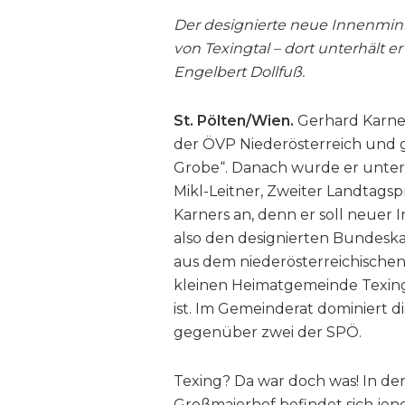
Der designierte neue Innenminis
von Texingtal – dort unterhält e
Engelbert Dollfuß.
St. Pölten/Wien.
Gerhard Karner
der ÖVP Niederösterreich und gal
Grobe“. Danach wurde er unter 
Mikl-Leitner, Zweiter Landtags
Karners an, denn er soll neue
also den designierten Bundeska
aus dem niederösterreichischen
kleinen Heimatgemeinde Texingt
ist. Im Gemeinderat dominiert 
gegenüber zwei der SPÖ.
Texing? Da war doch was! In de
Großmaierhof befindet sich jen