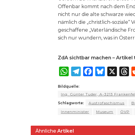
Offenbar kommt nach dem Ende
nicht nur die alte schwarze wie
nämlich die „christlich-soziale“
geschaffene „Vaterländische Fr
sich nur wundern, was in Österre
ZdA sichtbar machen – Artikel t
W
T
F
B
X
T
h
el
a
lu
Bildquelle:
a
e
c
e
r
Ing. Günter Tuder, A-3213 Frankenf
ts
g
e
s
a
Schlagworte:
Austrofaschismus
B
A
ra
b
k
Innenminister
Museum
ÖVP
p
m
o
y
s
p
o
Ähnliche
Artikel