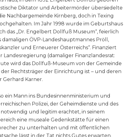
istische Diktator und Arbeitermörder übersiedelte
 die Nachbargemeinde Kirnberg, doch in Texing
ochgehalten. Im Jahr 1998 wurde im Geburtshaus
h das „Dr. Engelbert Dollfuß Museum“, feierlich
es damaligen ÖVP-Landeshauptmannes Pröll,
nzler und Erneuerer Österreichs“. Finanziert
r Landesregierung (damaliger Finanzlandesrat:
heute wird das Dollfuß-Museum von der Gemeinde
 der Rechtsträger der Einrichtung ist – und deren
r Gerhard Karner.
also ein Mann ins Bundesinnenministerium und
rreichischen Polizei, der Geheimdienste und des
 notwendig und legitim erachtet, in seinem
eich eine museale Gedenkstätte für einen
rbrecher zu unterhalten und mit öffentlichen
tsache lässt in der Tat nichts Gutes erwarten.