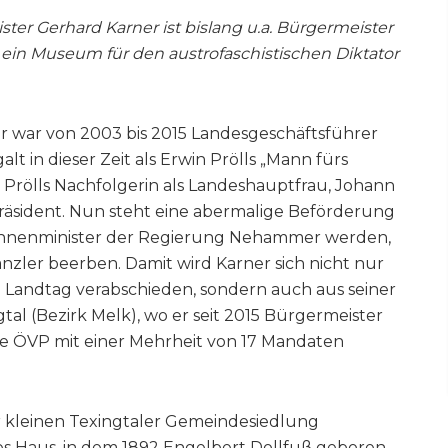
ter Gerhard Karner ist bislang u.a. Bürgermeister
r ein Museum für den austrofaschistischen Diktator
 war von 2003 bis 2015 Landesgeschäftsführer
t in dieser Zeit als Erwin Prölls „Mann fürs
Prölls Nachfolgerin als Landeshauptfrau, Johann
präsident. Nun steht eine abermalige Beförderung
r Innenminister der Regierung Nehammer werden,
nzler beerben. Damit wird Karner sich nicht nur
 Landtag verabschieden, sondern auch aus seiner
al (Bezirk Melk), wo er seit 2015 Bürgermeister
die ÖVP mit einer Mehrheit von 17 Mandaten
r kleinen Texingtaler Gemeindesiedlung
es Haus, in dem 1892 Engelbert Dollfuß geboren