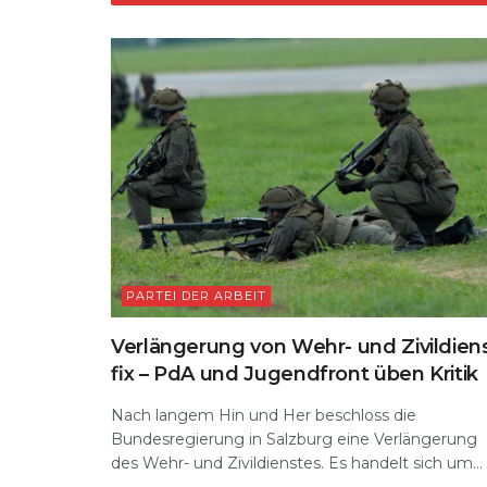
k
PARTEI DER ARBEIT
Verlängerung von Wehr- und Zivildien
fix – PdA und Jugendfront üben Kritik
Nach langem Hin und Her beschloss die
Bundesregierung in Salzburg eine Verlängerung
des Wehr- und Zivildienstes. Es handelt sich um...