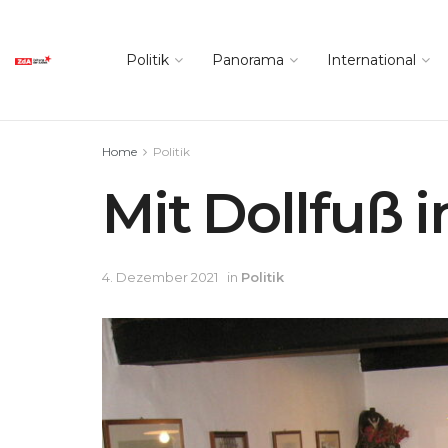
Politik
Panorama
International
Home
Politik
Mit Dollfuß 
4. Dezember 2021
in
Politik