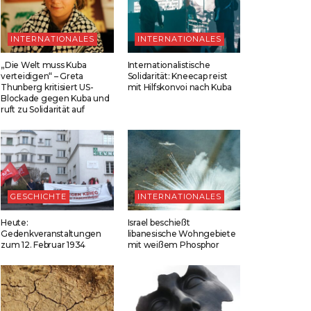
INTERNATIONALES
INTERNATIONALES
„Die Welt muss Kuba
Internationalistische
verteidigen“ – Greta
Solidarität: Kneecap reist
Thunberg kritisiert US-
mit Hilfskonvoi nach Kuba
Blockade gegen Kuba und
ruft zu Solidarität auf
GESCHICHTE
INTERNATIONALES
Heute:
Israel beschießt
Gedenkveranstaltungen
libanesische Wohngebiete
zum 12. Februar 1934
mit weißem Phosphor