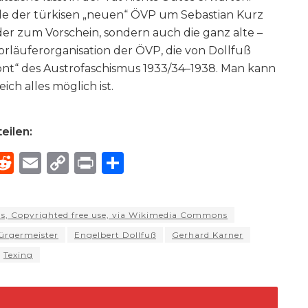
 der türkisen „neuen“ ÖVP um Sebastian Kurz
der zum Vorschein, sondern auch die ganz alte –
 Vorläuferorganisation der ÖVP, die von Dollfuß
ont“ des Austrofaschismus 1933/34–1938. Man kann
ich alles möglich ist.
eilen:
R
E
C
P
S
h
e
m
o
ri
h
e
d
ai
p
n
ar
els, Copyrighted free use, via Wikimedia Commons
di
l
y
t
e
ürgermeister
Engelbert Dollfuß
Gerhard Karner
d
t
Li
Texing
n
k