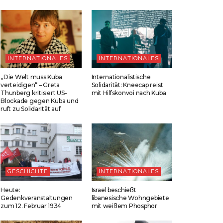
INTERNATIONALES
INTERNATIONALES
„Die Welt muss Kuba
Internationalistische
verteidigen“ – Greta
Solidarität: Kneecap reist
Thunberg kritisiert US-
mit Hilfskonvoi nach Kuba
Blockade gegen Kuba und
ruft zu Solidarität auf
GESCHICHTE
INTERNATIONALES
Heute:
Israel beschießt
Gedenkveranstaltungen
libanesische Wohngebiete
zum 12. Februar 1934
mit weißem Phosphor