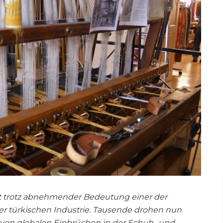
ist trotz abnehmender Bedeutung einer der
r türkischen Industrie. Tausende drohen nun
d von globalen Einbrüchen in der Schuh- und