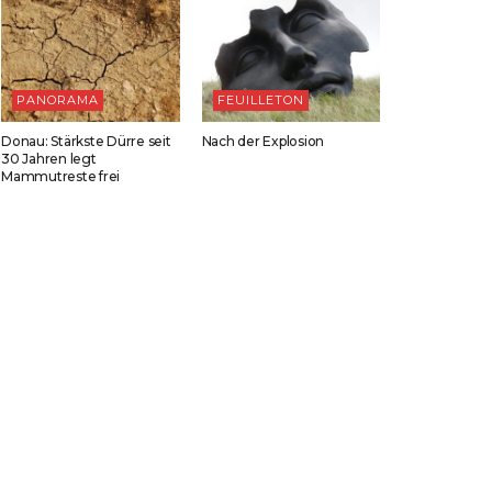
PANORAMA
FEUILLETON
Donau: Stärkste Dürre seit
Nach der Explosion
30 Jahren legt
Mammutreste frei