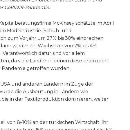
er CoVID19-Pandemie.
Kapitalberatungsfirma McKinsey schätzte im April
alen Modeindustrie (Schuh- und
ich zum Vorjahr um 27% bis 30% einbrechen
d dann wieder ein Wachstum von 2% bis 4%
. Verantwortlich dafür sind vor allem
en, da viele Länder, in denen diese produziert
r Pandemie getroffen wurden.
r USA und anderen Ländern im Zuge der
wurde die Ausbeutung in Ländern wie
ie in der Textilproduktion dominieren, weiter
teil von 8–10% an der türkischen Wirtschaft. Ihr
dustrie beträgt 15% und am Export ebenfalls 15%.