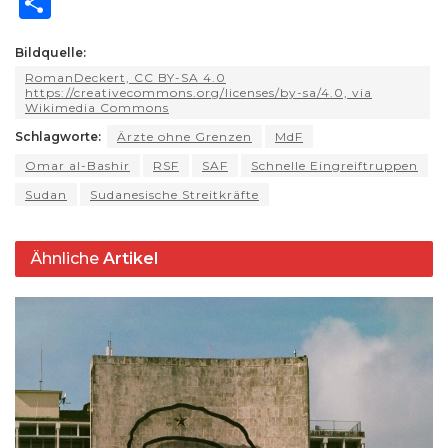
S
a
e
c
e
re
d
ai
p
n
h
ts
g
e
s
a
di
l
y
t
Bildquelle:
ar
RomanDeckert, CC BY-SA 4.0
A
ra
b
k
d
t
Li
e
https://creativecommons.org/licenses/by-sa/4.0, via
Wikimedia Commons
p
m
o
y
s
n
Schlagworte:
Ärzte ohne Grenzen
MdF
p
o
k
Omar al-Bashir
RSF
SAF
Schnelle Eingreiftruppen
k
Sudan
Sudanesische Streitkräfte
Ähnliche
Artikel