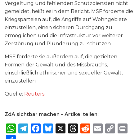
Vergeltung und fehlenden Schutzdiensten nicht
gemeldet, heißt es in dem Bericht. MSF forderte die
Kriegsparteien auf, die Angriffe auf Wohngebiete
einzustellen, einen sicheren Durchgang zu
ermöglichen und die Infrastruktur vor weiterer
Zerstörung und Plünderung zu schützen.
MSF forderte sie außerdem auf, die gezielten
Formen der Gewalt und des Missbrauchs,
einschließlich ethnischer und sexueller Gewalt,
einzustellen.
Quelle:
Reuters
ZdA sichtbar machen – Artikel teilen:
W
T
F
B
X
T
R
E
C
P
h
el
a
lu
h
e
m
o
ri