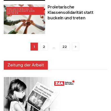
Proletarische
ORGANISIERUNG IN
GEWERKSCHAFT UND
Klassensolidarität statt
BETRIEB
buckeln und treten
1
2
…
22
Zeitung der Arbeit