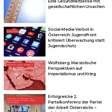
Eine Gesundheitskrise mit
gesellschaftlichen Ursachen
Social-Media-Verbot in
JUGEND
Österreich: Jugendfront
kritisiert Überwachung statt
Jugendschutz
Wolfsberg: Marxistische
PARTEI DER ARBEIT
Perspektiven auf
Imperialismus und Krieg
Erfolgreiche 2.
ORGANISIERUNG IN
GEWERKSCHAFT UND
Parteikonferenz der Partei
BETRIEB
der Arbeit Österreichs –