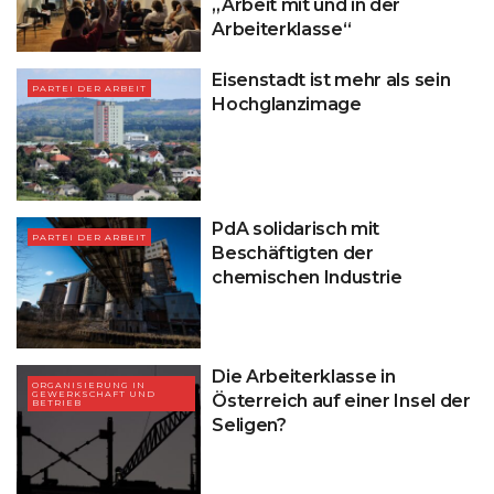
„Arbeit mit und in der
Arbeiterklasse“
Eisenstadt ist mehr als sein
PARTEI DER ARBEIT
Hochglanzimage
PdA solidarisch mit
PARTEI DER ARBEIT
Beschäftigten der
chemischen Industrie
Die Arbeiterklasse in
ORGANISIERUNG IN
GEWERKSCHAFT UND
Österreich auf einer Insel der
BETRIEB
Seligen?