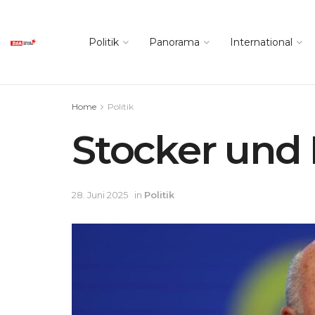
Politik
Panorama
International
Home
Politik
Stocker und 
28. Juni 2025
in
Politik