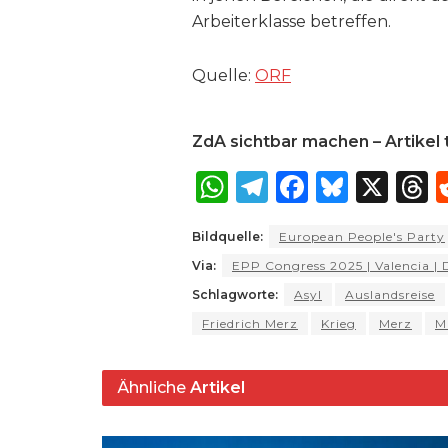
Arbeiterklasse betreffen.
Quelle:
ORF
ZdA sichtbar machen – Artikel t
W
T
F
B
X
T
h
el
a
lu
Bildquelle:
European People's Party
a
e
c
e
r
Via:
EPP Congress 2025 | Valencia | 
ts
g
e
s
a
Schlagworte:
Asyl
Auslandsreise
A
ra
b
k
Friedrich Merz
Krieg
Merz
M
p
m
o
y
s
p
o
Ähnliche
Artikel
k