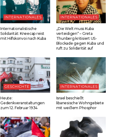
INTERNATIONALES
INTERNATIONALES
Internationalistische
„Die Welt muss Kuba
Solidarität: Kneecap reist
verteidigen“ – Greta
mit Hilfskonvoi nach Kuba
Thunberg kritisiert US-
Blockade gegen Kuba und
ruft zu Solidarität auf
GESCHICHTE
INTERNATIONALES
Heute:
Israel beschießt
Gedenkveranstaltungen
libanesische Wohngebiete
zum 12. Februar 1934
mit weißem Phosphor