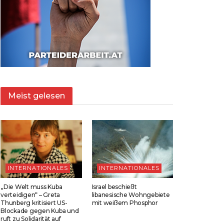
Meist gelesen
INTERNATIONALES
INTERNATIONALES
„Die Welt muss Kuba
Israel beschießt
verteidigen“ – Greta
libanesische Wohngebiete
Thunberg kritisiert US-
mit weißem Phosphor
Blockade gegen Kuba und
ruft zu Solidarität auf