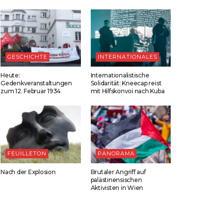
GESCHICHTE
INTERNATIONALES
Heute:
Internationalistische
Gedenkveranstaltungen
Solidarität: Kneecap reist
zum 12. Februar 1934
mit Hilfskonvoi nach Kuba
FEUILLETON
PANORAMA
Nach der Explosion
Brutaler Angriff auf
palästinensischen
Aktivisten in Wien