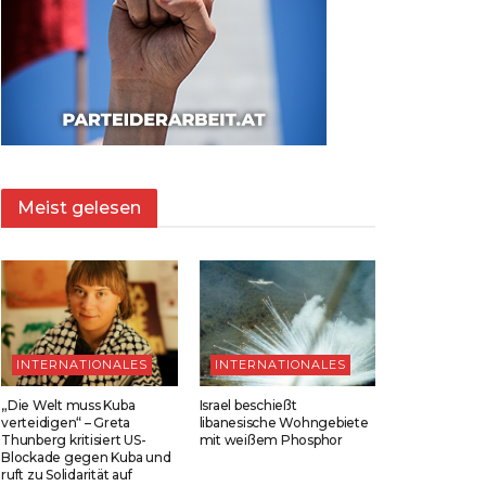
Meist gelesen
INTERNATIONALES
INTERNATIONALES
„Die Welt muss Kuba
Israel beschießt
verteidigen“ – Greta
libanesische Wohngebiete
Thunberg kritisiert US-
mit weißem Phosphor
Blockade gegen Kuba und
ruft zu Solidarität auf