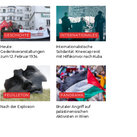
GESCHICHTE
INTERNATIONALES
Heute:
Internationalistische
Gedenkveranstaltungen
Solidarität: Kneecap reist
zum 12. Februar 1934
mit Hilfskonvoi nach Kuba
FEUILLETON
PANORAMA
Nach der Explosion
Brutaler Angriff auf
palästinensischen
Aktivisten in Wien