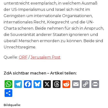
unterstreicht exemplarisch, in welchem Ausmaß
der US-Imperialismus und Israel sich nicht im
Geringsten um internationale Organisationen,
internationales Recht, Kriegsrecht und die UN-
Charta scheren. Beide nehmen für sich in Anspruch,
die Souveränität anderer Staaten ignorieren und
überall Menschen ermorden zu können. Beide sind
Unrechtsregime.
Quelle:
ORF
/
Jerusalem Post
ZdA sichtbar machen – Artikel teilen:
W
T
F
B
X
T
R
E
C
P
h
el
a
lu
h
e
m
o
ri
S
a
e
c
e
re
d
ai
p
n
h
ts
g
e
s
a
di
l
y
t
Bildquelle: