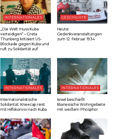
INTERNATIONALES
GESCHICHTE
„Die Welt muss Kuba
Heute:
verteidigen“ – Greta
Gedenkveranstaltungen
Thunberg kritisiert US-
zum 12. Februar 1934
Blockade gegen Kuba und
ruft zu Solidarität auf
INTERNATIONALES
INTERNATIONALES
Internationalistische
Israel beschießt
Solidarität: Kneecap reist
libanesische Wohngebiete
mit Hilfskonvoi nach Kuba
mit weißem Phosphor