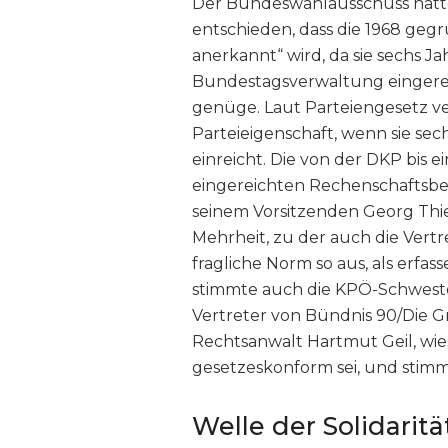
Der Bundeswahlausschuss hatte 
entschieden, dass die 1968 gegr
anerkannt“ wird, da sie sechs J
Bundestagsverwaltung eingere
genüge. Laut Parteiengesetz ve
Parteieigenschaft, wenn sie se
einreicht. Die von der DKP bis e
eingereichten Rechenschaftsb
seinem Vorsitzenden Georg Thie
Mehrheit, zu der auch die Vertre
fragliche Norm so aus, als erfa
stimmte auch die KPÖ-Schwester
Vertreter von Bündnis 90/Die 
Rechtsanwalt Hartmut Geil, wies
gesetzeskonform sei, und stim
Welle der Solidaritä