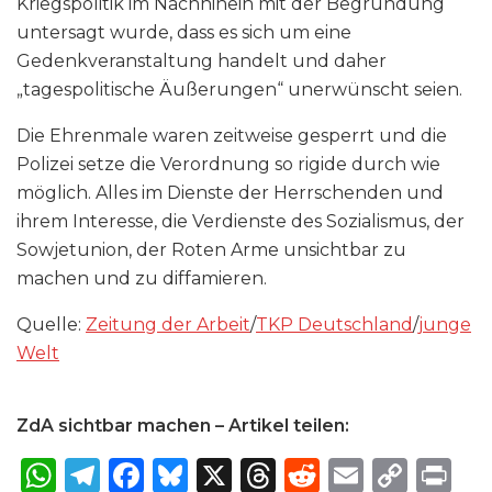
Kriegspolitik im Nachhinein mit der Begründung
untersagt wurde, dass es sich um eine
Gedenkveranstaltung handelt und daher
„tagespolitische Äußerungen“ unerwünscht seien.
Die Ehrenmale waren zeitweise gesperrt und die
Polizei setze die Verordnung so rigide durch wie
möglich. Alles im Dienste der Herrschenden und
ihrem Interesse, die Verdienste des Sozialismus, der
Sowjetunion, der Roten Arme unsichtbar zu
machen und zu diffamieren.
Quelle:
Zeitung der Arbeit
/
TKP Deutschland
/
junge
Welt
ZdA sichtbar machen – Artikel teilen:
W
T
F
B
X
T
R
E
C
P