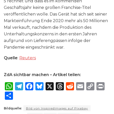
5 rechnet und dass es im kommenden
Geschäftsjahr keine großen Franchise-Titel
veröffentlichen wolle. Das Gerät hat sich seit seiner
Markteinführung Ende 2020 mehr als 50 Millionen
Mal verkauft, nachdem die Produktion des
Unterhaltungskonzerns in den ersten Jahren
aufgrund von Lieferengpässen infolge der
Pandemie eingeschränkt war.
Quelle
:
Reuters
ZdA sichtbar machen – Artikel teilen:
W
T
F
B
X
T
R
E
C
P
h
el
a
lu
h
e
m
o
ri
S
a
e
c
e
re
d
ai
p
n
h
ts
g
e
s
a
di
l
y
t
Bildquelle:
Bild von InspiredImages auf Pixabay
ar