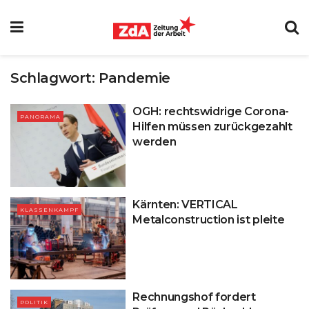
Schlagwort:
Pandemie
OGH: rechtswidrige Corona-
PANORAMA
Hilfen müssen zurückgezahlt
werden
Kärnten: VERTICAL
KLASSENKAMPF
Metalconstruction ist pleite
Rechnungshof fordert
POLITIK