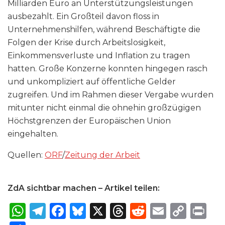
Milliarden Euro an Unterstützungsleistungen
ausbezahlt. Ein Großteil davon floss in
Unternehmenshilfen, während Beschäftigte die
Folgen der Krise durch Arbeitslosigkeit,
Einkommensverluste und Inflation zu tragen
hatten. Große Konzerne konnten hingegen rasch
und unkompliziert auf öffentliche Gelder
zugreifen. Und im Rahmen dieser Vergabe wurden
mitunter nicht einmal die ohnehin großzügigen
Höchstgrenzen der Europäischen Union
eingehalten.
Quellen:
ORF
/
Zeitung der Arbeit
ZdA sichtbar machen – Artikel teilen:
W
T
F
B
X
T
R
E
C
P