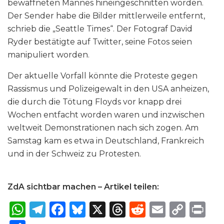
bewaffneten Mannes hineingeschnitten worden.
Der Sender habe die Bilder mittlerweile entfernt,
schrieb die „Seattle Times“. Der Fotograf David
Ryder bestätigte auf Twitter, seine Fotos seien
manipuliert worden.
Der aktuelle Vorfall könnte die Proteste gegen
Rassismus und Polizeigewalt in den USA anheizen,
die durch die Tötung Floyds vor knapp drei
Wochen entfacht worden waren und inzwischen
weltweit Demonstrationen nach sich zogen. Am
Samstag kam es etwa in Deutschland, Frankreich
und in der Schweiz zu Protesten.
ZdA sichtbar machen – Artikel teilen:
W
T
F
B
X
T
R
E
C
P