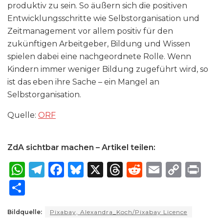
produktiv zu sein. So äußern sich die positiven
Entwicklungsschritte wie Selbstorganisation und
Zeitmanagement vor allem positiv für den
zukünftigen Arbeitgeber, Bildung und Wissen
spielen dabei eine nachgeordnete Rolle. Wenn
Kindern immer weniger Bildung zugeführt wird, so
ist das eben ihre Sache – ein Mangel an
Selbstorganisation.
Quelle:
ORF
ZdA sichtbar machen – Artikel teilen:
W
T
F
B
X
T
R
E
C
P
h
el
a
lu
h
e
m
o
ri
S
a
e
c
e
re
d
ai
p
n
h
ts
g
e
s
a
di
l
y
t
Bildquelle:
Pixabay, Alexandra_Koch/Pixabay Licence
ar