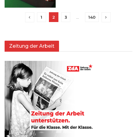
1
2
3
…
140
Zeitung der Arbeit