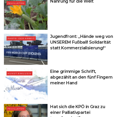
Nahrung für die Welt
FEUILLETON
Jugendfront: „Hände weg von
PARTEI DER ARBEIT
UNSEREM Fußball! Solidarität
statt Kommerzialisierung!“
Eine grimmige Schrift,
KUNST EXKLUSIV
abgezählt an den fünf Fingern
meiner Hand
Hat sich die KPÖ in Graz zu
FEUILLETON
einer Palliativpartei