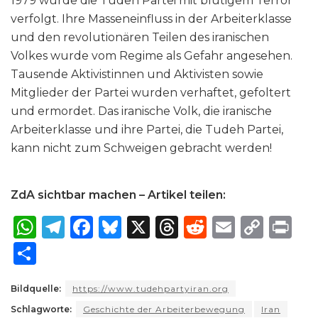
1979 wurde die Tudeh Partei mit blutigem Terror
verfolgt. Ihre Masseneinfluss in der Arbeiterklasse
und den revolutionären Teilen des iranischen
Volkes wurde vom Regime als Gefahr angesehen.
Tausende Aktivistinnen und Aktivisten sowie
Mitglieder der Partei wurden verhaftet, gefoltert
und ermordet. Das iranische Volk, die iranische
Arbeiterklasse und ihre Partei, die Tudeh Partei,
kann nicht zum Schweigen gebracht werden!
ZdA sichtbar machen – Artikel teilen:
W
T
F
B
X
T
R
E
C
P
h
el
a
lu
h
e
m
o
ri
S
a
e
c
e
re
d
ai
p
n
h
ts
g
e
s
a
di
l
y
t
Bildquelle:
https://www.tudehpartyiran.org
ar
Schlagworte:
A
ra
Geschichte der Arbeiterbewegung
b
k
d
t
Iran
Li