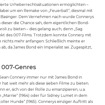
zierte Urheberrechtssituationen ermöglichten –
 dabei um ein Remake von „Feuerball“, diesmal mit
m Basinger. Dem Vernehmen nach wurde Connerys
 dieser die Chance sah, dem eigentlichen Bond-
oli zu bieten – dies gelang auch, denn „Sag
punkt des 007-Films. Trotzdem konnte Connery mit
e nichts mehr anfangen: Schließlich meinte er
h ab, da James Bond ein Imperialist sei. Zugespitzt,
s 007-Genres
, Sean Connery immer nur mit James Bond in
hat weit mehr als diese sieben Filme zu bieten.
n er, sich von der Rolle zu emanzipieren, u.a.
in „Marnie“ (1964) oder für Sidney Lumet in dem
toller Hunde“ (1965). Connerys einziger Auftritt als