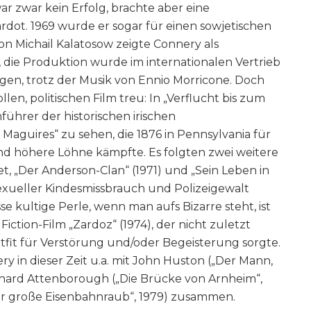
ar zwar kein Erfolg, brachte aber eine
rdot. 1969 wurde er sogar für einen sowjetischen
von Michail Kalatosow zeigte Connery als
die Produktion wurde im internationalen Vertrieb
gen, trotz der Musik von Ennio Morricone. Doch
en, politischen Film treu: In „Verflucht bis zum
nführer der historischen irischen
 Maguires“ zu sehen, die 1876 in Pennsylvania für
d höhere Löhne kämpfte. Es folgten zwei weitere
, „Der Anderson-Clan“ (1971) und „Sein Leben in
sexueller Kindesmissbrauch und Polizeigewalt
e kultige Perle, wenn man aufs Bizarre steht, ist
iction-Film „Zardoz“ (1974), der nicht zuletzt
fit für Verstörung und/oder Begeisterung sorgte.
y in dieser Zeit u.a. mit John Huston („Der Mann,
Richard Attenborough („Die Brücke von Arnheim“,
er große Eisenbahnraub“, 1979) zusammen.