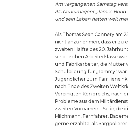
Am vergangenen Samstag versta
Als Geheimagent „James Bond – 
und sein Leben hatten weit meh
Als Thomas Sean Connery am 25
nicht anzunehmen, dass er zu 
zweiten Hälfte des 20. Jahrhund
schottischen Arbeiterklasse wa
und Fabrikarbeiter, die Mutter 
Schulbildung für „Tommy“ war n
Jugendlicher zum Familieneinko
nach Ende des Zweiten Weltkrieg
Vereinigten Königreichs, nach 
Probleme aus dem Militärdienst
zweiten Vornamen – Seán, die ir
Milchmann, Fernfahrer, Bademeis
gerne erzählte, als Sargpolierer (