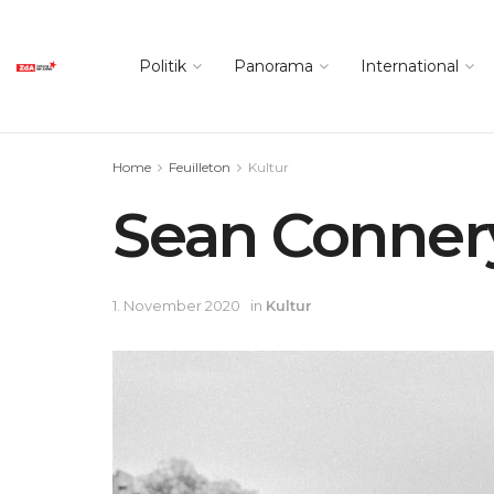
Politik
Panorama
International
Home
Feuilleton
Kultur
Sean Conner
1. November 2020
in
Kultur