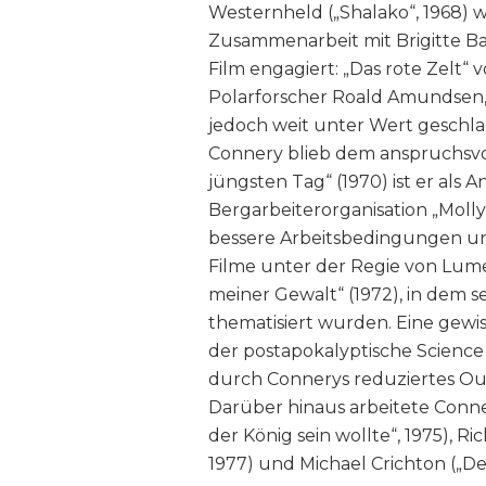
Westernheld („Shalako“, 1968) w
Zusammenarbeit mit Brigitte Ba
Film engagiert: „Das rote Zelt“ 
Polarforscher Roald Amundsen, 
jedoch weit unter Wert geschla
Connery blieb dem anspruchsvoll
jüngsten Tag“ (1970) ist er als A
Bergarbeiterorganisation „Molly
bessere Arbeitsbedingungen un
Filme unter der Regie von Lumet
meiner Gewalt“ (1972), in dem 
thematisiert wurden. Eine gewiss
der postapokalyptische Science F
durch Connerys reduziertes Out
Darüber hinaus arbeitete Conner
der König sein wollte“, 1975), 
1977) und Michael Crichton („D