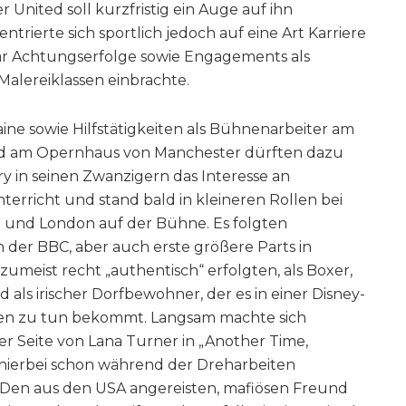
 United soll kurzfristig ein Auge auf ihn
rierte sich sportlich jedoch auf eine Art Karriere
aar Achtungserfolge sowie Engagements als
 Malereiklassen einbrachte.
ine sowie Hilfstätigkeiten als Bühnenarbeiter am
nd am Opernhaus von Manchester dürften dazu
y in seinen Zwanzigern das Interesse an
terricht und stand bald in kleineren Rollen bei
 und London auf der Bühne. Es folgten
der BBC, aber auch erste größere Parts in
umeist recht „authentisch“ erfolgten, als Boxer,
 als irischer Dorfbewohner, der es in einer Disney-
en zu tun bekommt. Langsam machte sich
er Seite von Lana Turner in „Another Time,
r hierbei schon während der Dreharbeiten
: Den aus den USA angereisten, mafiösen Freund