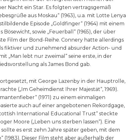
er Nacht ein Star. Es folgten vertragsgemäß
ebesgrüße aus Moskau“ (1963), u.a. mit Lotte Lenya
stilbildende Episode „Goldfinger“ (1964) mit einem
s Bösewicht, sowie „Feuerball“ (1965), der über
hste Film der Bond-Reihe. Connery hatte allerdings
ls fiktiver und zunehmend absurder Action- und
t „Man lebt nur zweimal“ seine erste, in der
edsvorstellung als James Bond gab.
ortgesetzt, mit George Lazenby in der Hauptrolle,
rachte („Im Geheimdienst Ihrer Majestät“, 1969).
amantenfieber“ (1971) zu einem einmaligen
asierte auch auf einer angebotenen Rekordgage,
Scottish International Educational Trust“ steckte
oger Moore („Leben uns sterben lassen“). Eine
ollte es erst zehn Jahre später geben, mit dem
“ (1983). Dieser Film steht aber außerhalb der