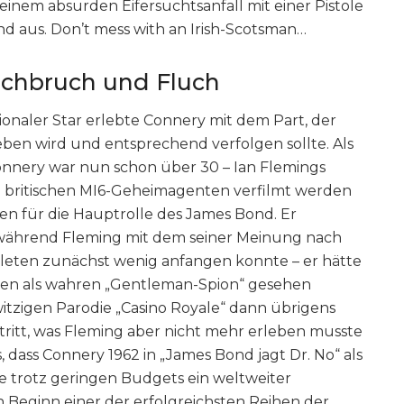
einem absurden Eifersuchtsanfall mit einer Pistole
d aus. Don’t mess with an Irish-Scotsman…
rchbruch und Fluch
ionaler Star erlebte Connery mit dem Part, der
eben wird und entsprechend verfolgen sollte. Als
onnery war nun schon über 30 – Ian Flemings
 britischen MI6-Geheimagenten verfilmt werden
aten für die Hauptrolle des James Bond. Er
während Fleming mit dem seiner Meinung nach
oleten zunächst wenig anfangen konnte – er hätte
iven als wahren „Gentleman-Spion“ gesehen
witzigen Parodie „Casino Royale“ dann übrigens
ritt, was Fleming aber nicht mehr erleben musste
s, dass Connery 1962 in „James Bond jagt Dr. No“ als
e trotz geringen Budgets ein weltweiter
 Beginn einer der erfolgreichsten Reihen der