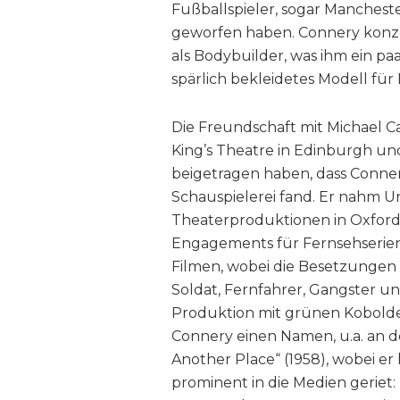
Fußballspieler, sogar Manchester
geworfen haben. Connery konzent
als Bodybuilder, was ihm ein p
spärlich bekleidetes Modell für
Die Freundschaft mit Michael Ca
King’s Theatre in Edinburgh u
beigetragen haben, dass Conner
Schauspielerei fand. Er nahm Un
Theaterproduktionen in Oxford
Engagements für Fernsehserien 
Filmen, wobei die Besetzungen z
Soldat, Fernfahrer, Gangster und
Produktion mit grünen Kobold
Connery einen Namen, u.a. an d
Another Place“ (1958), wobei e
prominent in die Medien geriet