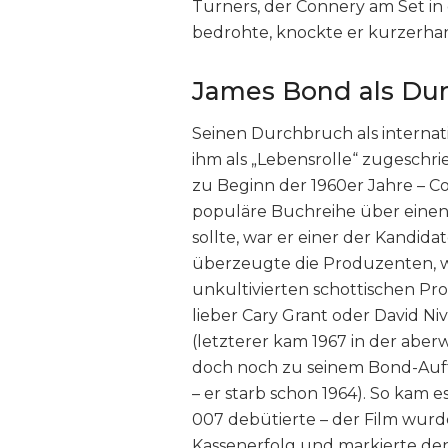
Turners, der Connery am Set in 
bedrohte, knockte er kurzerhan
James Bond als Du
Seinen Durchbruch als internat
ihm als „Lebensrolle“ zugeschri
zu Beginn der 1960er Jahre – C
populäre Buchreihe über einen
sollte, war er einer der Kandid
überzeugte die Produzenten, 
unkultivierten schottischen Pr
lieber Cary Grant oder David N
(letzterer kam 1967 in der aber
doch noch zu seinem Bond-Auft
– er starb schon 1964). So kam e
007 debütierte – der Film wurd
Kassenerfolg und markierte den