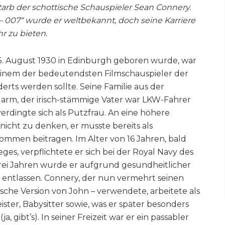
rb der schottische Schauspieler Sean Connery.
007“ wurde er weltbekannt, doch seine Karriere
r zu bieten.
. August 1930 in Edinburgh geboren wurde, war
einem der bedeutendsten Filmschauspieler der
erts werden sollte. Seine Familie aus der
r arm, der irisch-stämmige Vater war LKW-Fahrer
verdingte sich als Putzfrau. An eine höhere
icht zu denken, er musste bereits als
mmen beitragen. Im Alter von 16 Jahren, bald
es, verpflichtete er sich bei der Royal Navy des
drei Jahren wurde er aufgrund gesundheitlicher
 entlassen. Connery, der nun vermehrt seinen
ische Version von John – verwendete, arbeitete als
ter, Babysitter sowie, was er später besonders
ja, gibt’s). In seiner Freizeit war er ein passabler