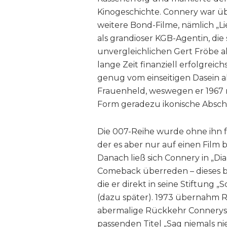
Kinogeschichte. Connery war üb
weitere Bond-Filme, nämlich „Li
als grandioser KGB-Agentin, die 
unvergleichlichen Gert Fröbe al
lange Zeit finanziell erfolgreic
genug vom einseitigen Dasein a
Frauenheld, weswegen er 1967 mi
Form geradezu ikonische Abschi
Die 007-Reihe wurde ohne ihn f
der es aber nur auf einen Film b
Danach ließ sich Connery in „Di
Comeback überreden – dieses b
die er direkt in seine Stiftung „
(dazu später). 1973 übernahm R
abermalige Rückkehr Connerys s
passenden Titel „Sag niemals nie