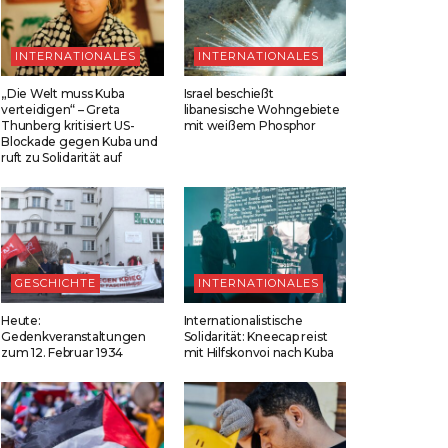
INTERNATIONALES
INTERNATIONALES
„Die Welt muss Kuba
Israel beschießt
verteidigen“ – Greta
libanesische Wohngebiete
Thunberg kritisiert US-
mit weißem Phosphor
Blockade gegen Kuba und
ruft zu Solidarität auf
GESCHICHTE
INTERNATIONALES
Heute:
Internationalistische
Gedenkveranstaltungen
Solidarität: Kneecap reist
zum 12. Februar 1934
mit Hilfskonvoi nach Kuba