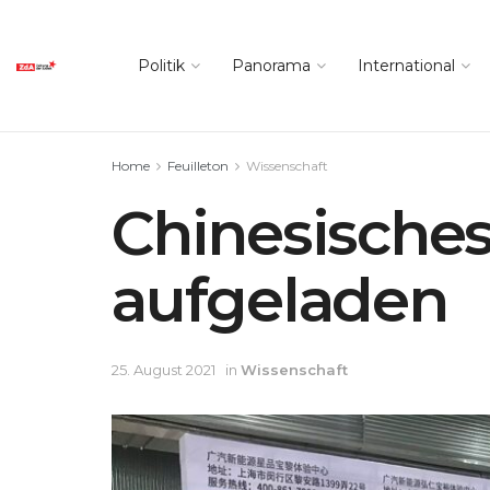
Politik
Panorama
International
Home
Feuilleton
Wissenschaft
Chinesisches
aufgeladen
25. August 2021
in
Wissenschaft