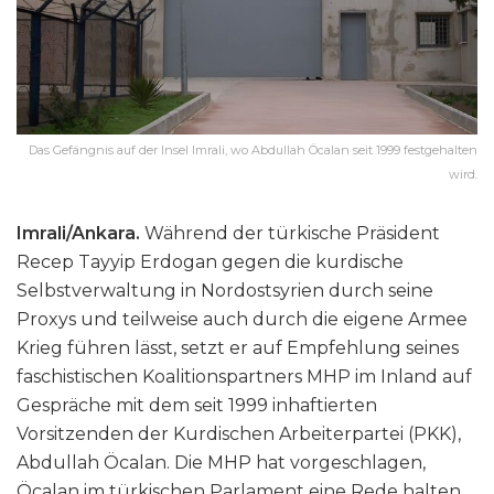
Das Gefängnis auf der Insel Imrali, wo Abdullah Öcalan seit 1999 festgehalten
wird.
Imrali/Ankara.
Während der türkische Präsident
Recep Tayyip Erdogan gegen die kurdische
Selbstverwaltung in Nordostsyrien durch seine
Proxys und teilweise auch durch die eigene Armee
Krieg führen lässt, setzt er auf Empfehlung seines
faschistischen Koalitionspartners MHP im Inland auf
Gespräche mit dem seit 1999 inhaftierten
Vorsitzenden der Kurdischen Arbeiterpartei (PKK),
Abdullah Öcalan. Die MHP hat vorgeschlagen,
Öcalan im türkischen Parlament eine Rede halten