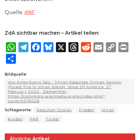
Quelle:
ANF
ZdA sichtbar machen – Artikel teilen:
W
T
F
B
X
T
R
E
C
P
h
el
a
lu
h
e
m
o
ri
S
a
e
c
e
re
d
ai
p
n
h
ts
g
e
s
a
di
l
y
t
Bildquelle:
ar
Von Amerikanın Sesi - İmralı Adasında Orman Yangını
A
ra
b
k
d
t
Li
e
(Forest Fire In Imrali Island). Voice Of America. 27
February 2020., Gemeinfrei,
p
m
o
y
s
n
https://commons.wikimedia.org/w/index.php?
curid=92115026
p
o
k
Schlagworte:
Abdullah Öcalan
Frieden
Imrali
k
Kurden
PKK
Türkei
Ähnliche
Artikel