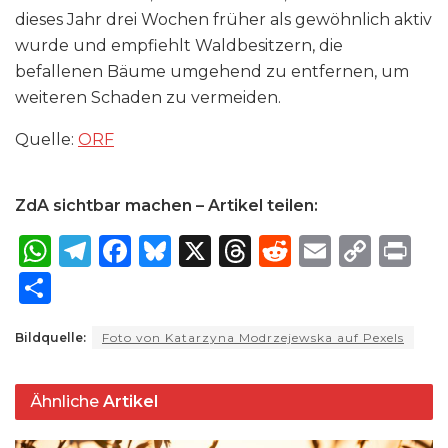
dieses Jahr drei Wochen früher als gewöhnlich aktiv
wurde und empfiehlt Waldbesitzern, die
befallenen Bäume umgehend zu entfernen, um
weiteren Schaden zu vermeiden.
Quelle:
ORF
ZdA sichtbar machen – Artikel teilen:
W
T
F
B
X
T
R
E
C
P
h
el
a
lu
h
e
m
o
ri
S
a
e
c
e
re
d
ai
p
n
h
ts
g
e
s
a
di
l
y
t
Bildquelle:
Foto von Katarzyna Modrzejewska auf Pexels
ar
A
ra
b
k
d
t
Li
e
p
m
o
y
s
n
Ähnliche
Artikel
p
o
k