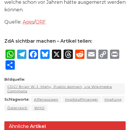
welche schon vor Jahren hätte ausgemerzt werden
können.
Quelle:
Ages
/
ORF
ZdA sichtbar machen – Artikel teilen:
W
T
F
B
X
T
R
E
C
P
h
el
a
lu
h
e
m
o
ri
S
a
e
c
e
re
d
ai
p
n
h
ts
g
e
s
a
di
l
y
t
Bildquelle:
ar
CDC/ Brian W.J. Mahy, Public domain, via Wikimedia
A
ra
b
k
d
t
Li
e
Commons
p
m
o
y
s
n
Schlagworte:
Affenpocken
Impfstoffmangel
Impfung
p
o
k
Österreich
WHO
k
Ähnliche
Artikel