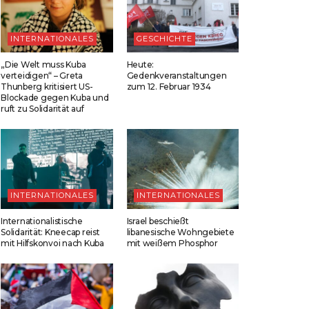
INTERNATIONALES
GESCHICHTE
„Die Welt muss Kuba
Heute:
verteidigen“ – Greta
Gedenkveranstaltungen
Thunberg kritisiert US-
zum 12. Februar 1934
Blockade gegen Kuba und
ruft zu Solidarität auf
INTERNATIONALES
INTERNATIONALES
Internationalistische
Israel beschießt
Solidarität: Kneecap reist
libanesische Wohngebiete
mit Hilfskonvoi nach Kuba
mit weißem Phosphor