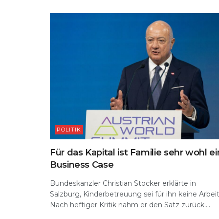
p
o
k
POLITIK
Für das Kapital ist Familie sehr wohl ei
Business Case
Bundeskanzler Christian Stocker erklärte in
Salzburg, Kinderbetreuung sei für ihn keine Arbeit
Nach heftiger Kritik nahm er den Satz zurück....