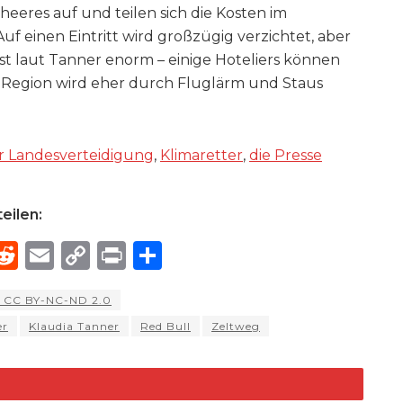
heeres auf und teilen sich die Kosten im
Auf einen Eintritt wird großzügig verzichtet, aber
st laut Tanner enorm – einige Hoteliers können
er Region wird eher durch Fluglärm und Staus
r Landesverteidigung
,
Klimaretter
,
die Presse
eilen:
R
E
C
P
S
h
e
m
o
ri
h
l / CC BY-NC-ND 2.0
e
d
ai
p
n
ar
er
Klaudia Tanner
Red Bull
Zeltweg
di
l
y
t
e
d
t
Li
n