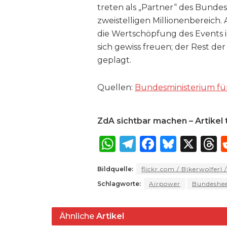
treten als „Partner“ des Bundes
zweistelligen Millionenbereich. 
die Wertschöpfung des Events i
sich gewiss freuen; der Rest d
geplagt.
Quellen:
Bundesministerium fü
ZdA sichtbar machen – Artikel t
W
T
F
B
X
T
h
el
a
lu
Bildquelle:
flickr.com / Bikerwolfer
a
e
c
e
r
Schlagworte:
Airpower
Bundeshe
ts
g
e
s
a
A
ra
b
k
Ähnliche
Artikel
p
m
o
y
s