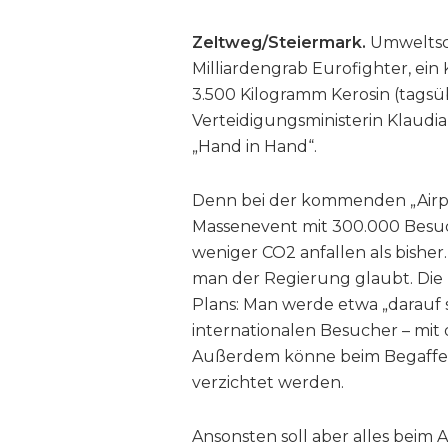
Zeltweg/Steiermark.
Umweltsch
Milliardengrab Eurofighter, ei
3.500 Kilogramm Kerosin (tagsü
Verteidigungsministerin Klaudia
„Hand in Hand“.
Denn bei der kommenden „Airp
Massenevent mit 300.000 Besuc
weniger CO2 anfallen als bisher
man der Regierung glaubt. Die 
Plans: Man werde etwa „darauf s
internationalen Besucher – mit
Außerdem könne beim Begaffen
verzichtet werden.
Ansonsten soll aber alles beim 