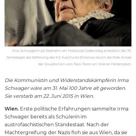
Irma Schwagerin als Rednerin am Holocaust-Gedenktag anlässlich des 70.
Jahrestages der Befreiung des KZ Auschwitz-Birkenau durch die Rote Armee
der Sowjetunion vom Nazi-Terror am Wiener Heldenplatz.
Die Kommunistin und Widerstandskämpferin Irma
Schwager wäre am 31. Mai 100 Jahre alt geworden.
Sie verstarb am 22. Juni 2015 in Wien.
Wien.
Erste politische Erfahrungen sammelte Irma
Schwager bereits als Schülerin im
austrofaschistischen Ständestaat. Nach der
Machtergreifung der Nazis floh sie aus Wien, da sie