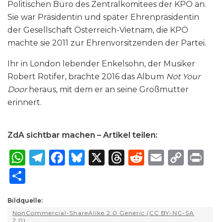
Politischen Büro des Zentralkomitees der KPÖ an.
Sie war Präsidentin und später Ehrenpräsidentin
der Gesellschaft Österreich-Vietnam, die KPÖ
machte sie 2011 zur Ehrenvorsitzenden der Partei.
Ihr in London lebender Enkelsohn, der Musiker
Robert Rotifer, brachte 2016 das Album
Not Your
Door
heraus, mit dem er an seine Großmutter
erinnert.
ZdA sichtbar machen – Artikel teilen:
W
T
F
B
X
T
R
E
C
P
h
el
a
lu
h
e
m
o
ri
S
a
e
c
e
re
d
ai
p
n
h
ts
g
e
s
a
di
l
y
t
Bildquelle:
ar
NonCommercial-ShareAlike 2.0 Generic (CC BY-NC-SA
A
ra
b
k
d
t
Li
2.0)