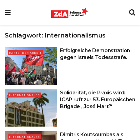
Schlagwort:
Internationalismus
Erfolgreiche Demonstration
PARTEI DER ARBEIT
gegen Israels Todesstrafe.
Solidarität, die Praxis wird:
INTERNATIONALES
ICAP ruft zur 53. Europäischen
Brigade „José Martí“
Dimitris Koutsoumbas als
INTERNATIONALES