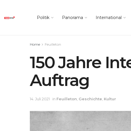
Politik
Panorama
International
Home
Feuilleton
150 Jahre Int
Auftrag
14. Juli 2021
in
Feuilleton
,
Geschichte
,
Kultur