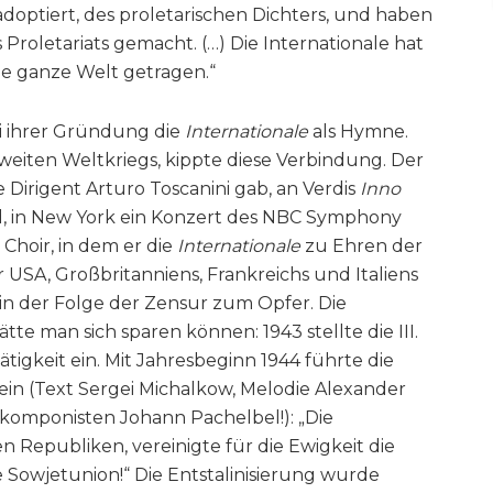
doptiert, des proletarischen Dichters, und haben
roletariats gemacht. (…) Die Internationale hat
e ganze Welt getragen.“
i ihrer Gründung die
Internationale
als Hymne.
eiten Weltkriegs, kippte diese Verbindung. Der
 Dirigent Arturo Toscanini gab, an Verdis
Inno
, in New York ein Konzert des NBC Symphony
Choir, in dem er die
Internationale
zu Ehren der
USA, Großbritanniens, Frankreichs und Italiens
 in der Folge der Zensur zum Opfer. Die
te man sich sparen können: 1943 stellte die III.
tigkeit ein. Mit Jahresbeginn 1944 führte die
in (Text Sergei Michalkow, Melodie Alexander
omponisten Johann Pachelbel!): „Die
n Republiken, vereinigte für die Ewigkeit die
e Sowjetunion!“ Die Entstalinisierung wurde