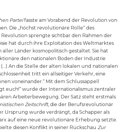
hen Partei
fasste am Vorabend der Revolution von
. Die „höchst revolutionäre Rolle“ des
len Revolution sprengte sichtbar den Rahmen der
isie hat durch ihre Exploitation des Weltmarktes
ller Länder kosmopolitisch gestaltet. Sie hat
ionäre den nationalen Boden der Industrie
) An die Stelle der alten lokalen und nationalen
ossenheit tritt ein allseitiger Verkehr, eine
ionen voneinander.“ Mit dem Schlussappell
nigt euch!“ wurde der Internationalismus zentraler
ren Arbeiterbewegung. Der Satz steht erstmals
stischen Zeitschrift
, die der Berufsrevolutionär
er Ursprung wurde verdrängt, da Schapper als
arx auf eine neue revolutionäre Erhebung setzte.
pielte diesen Konflikt in seiner Rückschau
Zur