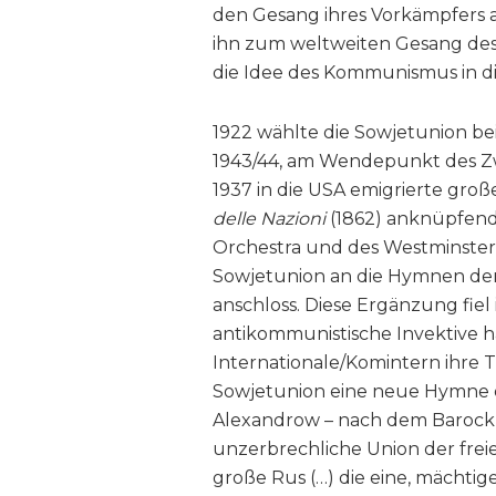
den Gesang ihres Vorkämpfers a
ihn zum weltweiten Gesang des P
die Idee des Kommunismus in di
1922 wählte die Sowjetunion be
1943/44, am Wendepunkt des Zw
1937 in die USA emigrierte große
delle Nazioni
(1862) anknüpfend
Orchestra und des Westminster 
Sowjetunion an die Hymnen der 
anschloss. Diese Ergänzung fiel
antikommunistische Invektive hät
Internationale/Komintern ihre Tä
Sowjetunion eine neue Hymne e
Alexandrow – nach dem Barockk
unzerbrechliche Union der freie
große Rus (…) die eine, mächtig