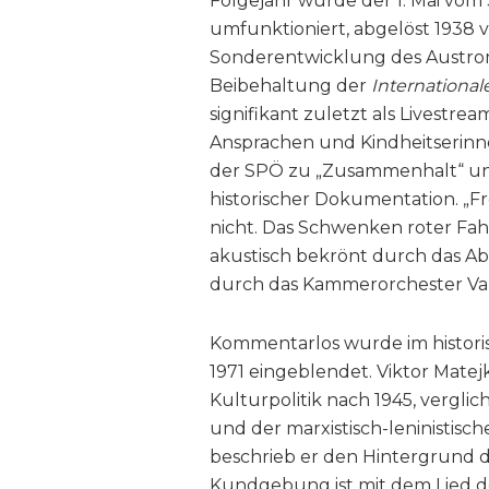
Folgejahr wurde der 1. Mai vom
umfunktioniert, abgelöst 1938 
Sonderentwicklung des Austroma
Beibehaltung der
International
signifikant zuletzt als Livestrea
Ansprachen und Kindheitserinn
der SPÖ zu „Zusammenhalt“ und
historischer Dokumentation. „Fr
nicht. Das Schwenken roter F
akustisch bekrönt durch das Ab
durch das Kammerorchester Vals
Kommentarlos wurde im histor
1971 eingeblendet. Viktor Mate
Kulturpolitik nach 1945, vergl
und der marxistisch-leninistisc
beschrieb er den Hintergrund d
Kundgebung ist mit dem Lied de