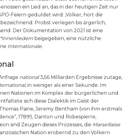
Genossen ein Lied an, das in der heutigen Zeit nur
Ö-Feiern geduldet wird: ‚Völker, hört die
 bezeichnend: Probst verlegen bis ärgerlich,
nsend. Der Dokumentation von 2021 ist eine
r*innenliedern
beigegeben, eine nützliche
hne
Internationale.
onal
 Anfrage
national
3,56 Milliarden Ergebnisse zutage,
ternational
, in weniger als einer Sekunde. Im
nen Nationen im Komplex der bürgerlichen und
faltete sich diese Dialektik im Geist der
, Thomas Paine, Jeremy Bentham (von ihm erstmals
udence“, 1789!), Danton und Robespierre,
leon sind Zeugen dieses Prozesses, die
Marseillaise
französischen Nation erobernd zu den Völkern