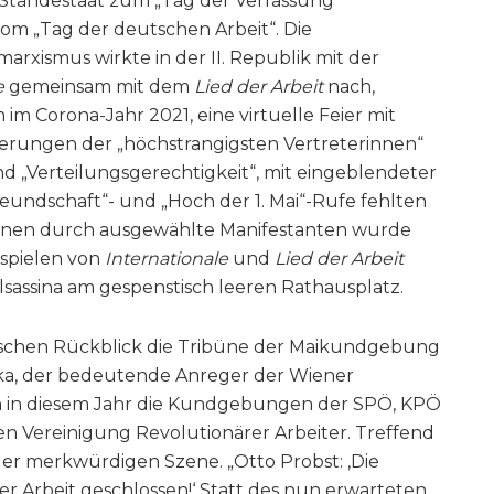
 Ständestaat zum „Tag der Verfassung“
vom „Tag der deutschen Arbeit“. Die
rxismus wirkte in der II. Republik mit der
e
gemeinsam mit dem
Lied
der Arbeit
nach,
m im Corona-Jahr 2021, eine virtuelle Feier mit
erungen der „höchstrangigsten Vertreterinnen“
 „Verteilungsgerechtigkeit“, mit eingeblendeter
eundschaft“- und „Hoch der 1. Mai“-Rufe fehlten
ahnen durch ausgewählte Manifestanten wurde
spielen von
Internationale
und
Lied der Arbeit
assina am gespenstisch leeren Rathausplatz.
ischen Rückblick die Tribüne der Maikundgebung
jka, der bedeutende Anreger der Wiener
ich in diesem Jahr die Kundgebungen der SPÖ, KPÖ
hen Vereinigung Revolutionärer Arbeiter. Treffend
er merkwürdigen Szene. „Otto Probst: ‚Die
r Arbeit geschlossen!‘ Statt des nun erwarteten