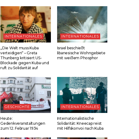
INTERNATIONALES
INTERNATIONALES
„Die Welt muss Kuba
Israel beschießt
verteidigen“ – Greta
libanesische Wohngebiete
Thunberg kritisiert US-
mit weißem Phosphor
Blockade gegen Kuba und
ruft zu Solidarität auf
GESCHICHTE
INTERNATIONALES
Heute:
Internationalistische
Gedenkveranstaltungen
Solidarität: Kneecap reist
zum 12. Februar 1934
mit Hilfskonvoi nach Kuba