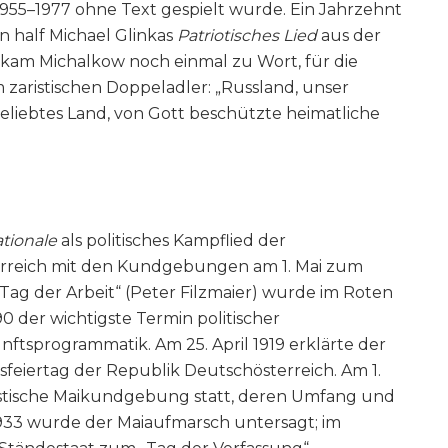
955–1977 ohne Text gespielt wurde. Ein Jahrzehnt
 half Michael Glinkas
Patriotisches Lied
aus der
 kam Michalkow noch einmal zu Wort, für die
 zaristischen Doppeladler: „Russland, unser
 geliebtes Land, von Gott beschützte heimatliche
ationale
als politisches Kampflied der
reich mit den Kundgebungen am 1. Mai zum
e Tag der Arbeit“ (Peter Filzmaier) wurde im Roten
90 der wichtigste Termin politischer
tsprogrammatik. Am 25. April 1919 erklärte der
tsfeiertag der Republik Deutschösterreich. Am 1.
alistische Maikundgebung statt, deren Umfang und
33 wurde der Maiaufmarsch untersagt; im