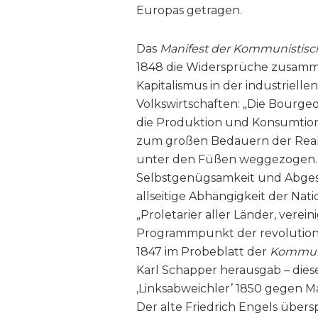
Europas getragen.
Das
Manifest der Kommunistisc
1848 die Widersprüche zusammen
Kapitalismus in der industriel
Volkswirtschaften: „Die Bourgeo
die Produktion und Konsumtion a
zum großen Bedauern der Reakt
unter den Füßen weggezogen. (…
Selbstgenügsamkeit und Abgeschl
allseitige Abhängigkeit der Nat
„Proletarier aller Länder, verei
Programmpunkt der revolutionä
1847 im Probeblatt der
Kommuni
Karl Schapper herausgab – dies
‚Linksabweichler’ 1850 gegen M
Der alte Friedrich Engels übers