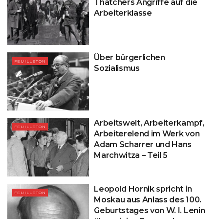
Thatchers Angriffe auf die
Arbeiterklasse
Über bürgerlichen
FEUILLETON
Sozialismus
Arbeitswelt, Arbeiterkampf,
FEUILLETON
Arbeiterelend im Werk von
Adam Scharrer und Hans
Marchwitza – Teil 5
Leopold Hornik spricht in
FEUILLETON
Moskau aus Anlass des 100.
Geburtstages von W. I. Lenin