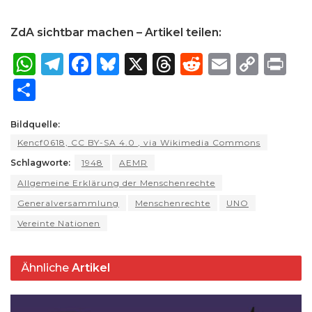
ZdA sichtbar machen – Artikel teilen:
W
T
F
B
X
T
R
E
C
P
h
el
a
lu
h
e
m
o
ri
S
a
e
c
e
re
d
ai
p
n
h
ts
g
e
s
a
di
l
y
t
Bildquelle:
ar
Kencf0618, CC BY-SA 4.0
, via Wikimedia Commons
A
ra
b
k
d
t
Li
e
Schlagworte:
1948
AEMR
p
m
o
y
s
n
Allgemeine Erklärung der Menschenrechte
p
o
k
Generalversammlung
Menschenrechte
UNO
k
Vereinte Nationen
Ähnliche
Artikel