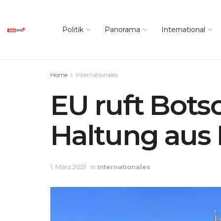
Politik
Panorama
International
Home
Internationales
EU ruft Bots
Haltung aus
1. März 2021
in
Internationales