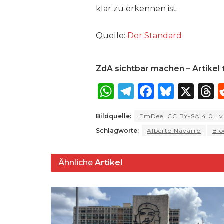
klar zu erkennen ist.
Quelle:
Der Standard
ZdA sichtbar machen – Artikel t
W
T
F
B
X
T
h
el
a
lu
Bildquelle:
EmDee, CC BY-SA 4.0
, 
a
e
c
e
r
Schlagworte:
Alberto Navarro
Blo
ts
g
e
s
a
A
ra
b
k
Ähnliche
Artikel
p
m
o
y
s
p
o
k