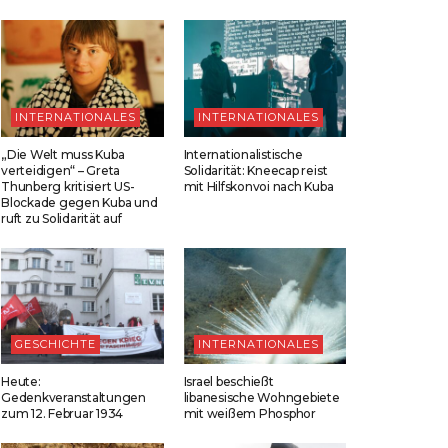
INTERNATIONALES
INTERNATIONALES
„Die Welt muss Kuba
Internationalistische
verteidigen“ – Greta
Solidarität: Kneecap reist
Thunberg kritisiert US-
mit Hilfskonvoi nach Kuba
Blockade gegen Kuba und
ruft zu Solidarität auf
GESCHICHTE
INTERNATIONALES
Heute:
Israel beschießt
Gedenkveranstaltungen
libanesische Wohngebiete
zum 12. Februar 1934
mit weißem Phosphor