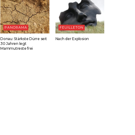
PANORAMA
FEUILLETON
Donau: Stärkste Dürre seit
Nach der Explosion
30 Jahren legt
Mammutreste frei