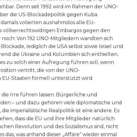
ziehbar. Denn seit 1992 wird im Rahmen der UNO-
ber die US-Blockadepolitik gegen Kuba
 damals votierten ausnahmslos alle EU-
des völkerrechtswidrigen Embargos gegen den
ehr noch: Von 192 UNO-Mitgliedern wandten sich
Blockade, lediglich die USA selbst sowie Israel und
hrend die Ukraine und Kolumbien sich enthielten.
s es zu solch einer Aufregung führen soll, wenn
sition vertritt, die von der UNO-
EU-Staaten formell unterstützt wird.
 die Irre führen lassen: Bürgerliche und
eden – und dazu gehören viele diplomatische und
die imperialistische Realpolitik ist eine andere. Es
ehen, dass die EU und ihre Mitglieder natürlich
hen Revolution und des Sozialismus sind, nicht
t es das, was anhand dieser „Affäre“ wieder einmal