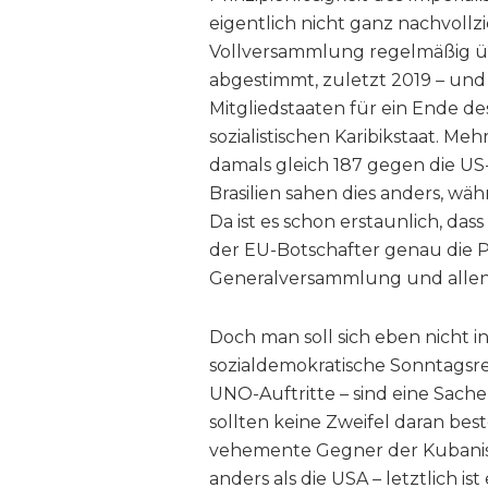
eigentlich nicht ganz nachvoll
Vollversammlung regelmäßig ü
abgestimmt, zuletzt 2019 – und
Mitgliedstaaten für ein Ende 
sozialistischen Karibikstaat. M
damals gleich 187 gegen die US-
Brasilien sahen dies anders, wä
Da ist es schon erstaunlich, das
der EU-Botschafter genau die Po
Generalversammlung und allen 
Doch man soll sich eben nicht in
sozialdemokratische Sonntagsr
UNO-Auftritte – sind eine Sache, 
sollten keine Zweifel daran best
vehemente Gegner der Kubanisc
anders als die USA – letztlich is