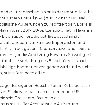
er der Europäischen Union in der Republik Kuba
en Josep Borrell (SPE) zurück nach Brüssel
 politische Äußerungen zu rechtfertigen. Borrells
avarro, seit 2017 EU-Spitzendiplomat in Havanna,
 Biden appelliert, die seit 1962 bestehenden
 aufzuheben. Das kam bei Imperialisten und
tlantiks nicht gut an, 16 konservative und liberale
erten gar die Absetzung Navarros. So weit geht
ll durch die Vorladung des Botschafters zunächst
achhaltige Konsequenzen geben wird und welche
 ist insofern noch offen.
sage des eigenen Botschafters in Kuba politisch
gisch: Schließlich will man mit der neuen US-
nie sein. Trotzdem, lässt man die
ismus mal außer Acht, so ist die Aufregung