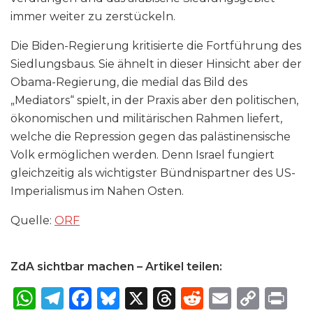
immer weiter zu zerstückeln.
Die Biden-Regierung kritisierte die Fortführung des
Siedlungsbaus. Sie ähnelt in dieser Hinsicht aber der
Obama-Regierung, die medial das Bild des
„Mediators“ spielt, in der Praxis aber den politischen,
ökonomischen und militärischen Rahmen liefert,
welche die Repression gegen das palästinensische
Volk ermöglichen werden. Denn Israel fungiert
gleichzeitig als wichtigster Bündnispartner des US-
Imperialismus im Nahen Osten.
Quelle:
ORF
ZdA sichtbar machen – Artikel teilen:
W
T
F
B
X
T
R
E
C
P