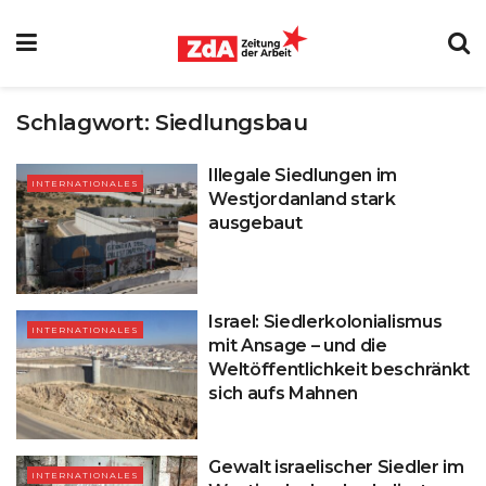
Schlagwort:
Siedlungsbau
Illegale Siedlungen im
INTERNATIONALES
Westjordanland stark
ausgebaut
Israel: Siedlerkolonialismus
INTERNATIONALES
mit Ansage – und die
Weltöffentlichkeit beschränkt
sich aufs Mahnen
Gewalt israelischer Siedler im
INTERNATIONALES