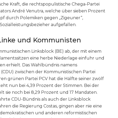
sche Kraft, die rechtspopulistische Chega-Partei
tors André Venutra, welche über sieben Prozent
ampf durch Polemiken gegen „Zigeuner“,
Sozialleistungsbezieher aufgefallen.
r Linke und Kommunisten
munistischen Linksblock (BE) ab, der mit einem
rlamentssitzen eine herbe Niederlage einfuhr und
men erhielt. Das Wahlbündnis namens
n (CDU) zwischen der Kommunistischen Partei
en grünen Partei PCV hat die Hälfte seiner zwölf
teht nun bei 4,39 Prozent der Stimmen. Bei der
elt sie noch bei 8,29 Prozent und 17 Mandaten.
hrte CDU-Bündnis als auch der Linksblock
hren die Regierung Costas, gingen aber nie eine
ialdemokratischen und anderen reformistischen