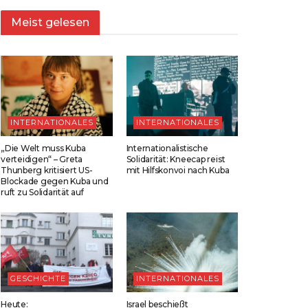
Meist gelesen
INTERNATIONALES
INTERNATIONALES
„Die Welt muss Kuba
Internationalistische
verteidigen“ – Greta
Solidarität: Kneecap reist
Thunberg kritisiert US-
mit Hilfskonvoi nach Kuba
Blockade gegen Kuba und
ruft zu Solidarität auf
GESCHICHTE
INTERNATIONALES
Heute:
Israel beschießt