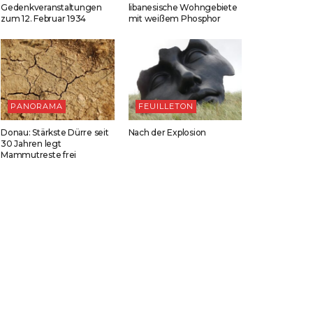
Gedenkveranstaltungen
libanesische Wohngebiete
zum 12. Februar 1934
mit weißem Phosphor
PANORAMA
FEUILLETON
Donau: Stärkste Dürre seit
Nach der Explosion
30 Jahren legt
Mammutreste frei