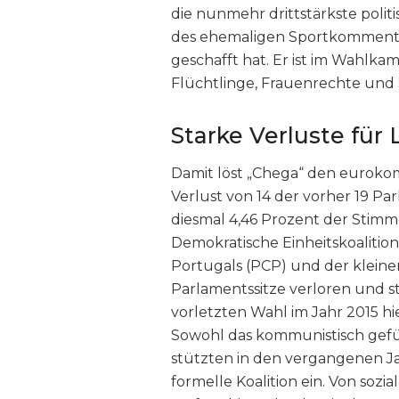
die nunmehr drittstärkste politi
des ehemaligen Sportkommenta
geschafft hat. Er ist im Wahlk
Flüchtlinge, Frauenrechte und 
Starke Verluste fü
Damit löst „Chega“ den eurokom
Verlust von 14 der vorher 19 Pa
diesmal 4,46 Prozent der Stim
Demokratische Einheitskoalitio
Portugals (PCP) und der kleiner
Parlamentssitze verloren und s
vorletzten Wahl im Jahr 2015 hi
Sowohl das kommunistisch gefü
stützten in den vergangenen Ja
formelle Koalition ein. Von soz