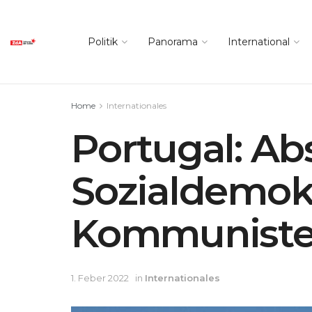
Politik
Panorama
International
Home
Internationales
Portugal: Ab
Sozialdemok
Kommunisten
1. Feber 2022
in
Internationales