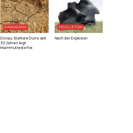
PANORAMA
FEUILLETON
Donau: Stärkste Dürre seit
Nach der Explosion
30 Jahren legt
Mammutreste frei