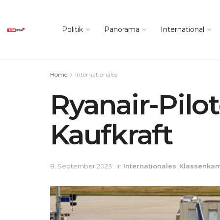
Politik
Panorama
International
Home
Internationales
Ryanair-Pilo
Kaufkraft
8. September 2023
in
Internationales
,
Klassenka