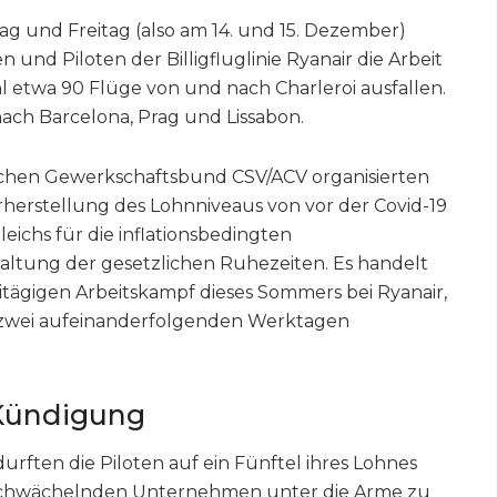
 und Freitag (also am 14. und 15. Dezember)
 und Piloten der Billigfluglinie Ryanair die Arbeit
 etwa 90 Flüge von und nach Charleroi ausfallen.
ch Barcelona, Prag und Lissabon.
lichen Gewerkschaftsbund CSV/ACV organisierten
erherstellung des Lohnniveaus von vor der Covid-19
ichs für die inflationsbedingten
haltung der gesetzlichen Ruhezeiten. Es handelt
itägigen Arbeitskampf dieses Sommers bei Ryanair,
 an zwei aufeinanderfolgenden Werktagen
 Kündigung
ften die Piloten auf ein Fünftel ihres Lohnes
 schwächelnden Unternehmen unter die Arme zu