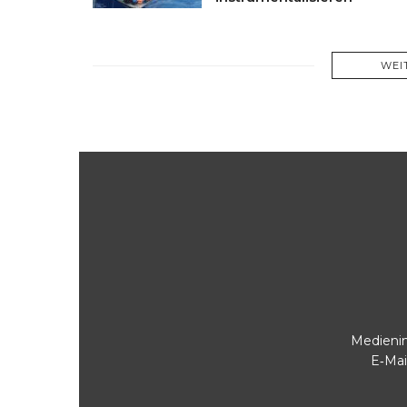
WEI
Medienin
E‑Mai