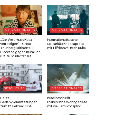
INTERNATIONALES
INTERNATIONALES
„Die Welt muss Kuba
Internationalistische
verteidigen“ – Greta
Solidarität: Kneecap reist
Thunberg kritisiert US-
mit Hilfskonvoi nach Kuba
Blockade gegen Kuba und
ruft zu Solidarität auf
GESCHICHTE
INTERNATIONALES
Heute:
Israel beschießt
Gedenkveranstaltungen
libanesische Wohngebiete
zum 12. Februar 1934
mit weißem Phosphor