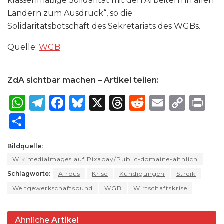
klassenmäßige Solidarität mit den Arbeitern in allen
Ländern zum Ausdruck“, so die
Solidaritätsbotschaft des Sekretariats des WGBs.
Quelle:
WGB
ZdA sichtbar machen – Artikel teilen:
W
T
F
B
X
T
R
E
C
P
h
el
a
lu
h
e
m
o
ri
S
a
e
c
e
re
d
ai
p
n
h
ts
g
e
s
a
di
l
y
t
Bildquelle:
ar
WikimediaImages auf Pixabay/Public-domaine-ähnlich
A
ra
b
k
d
t
Li
e
Schlagworte:
Airbus
Krise
Kündigungen
Streik
p
m
o
y
s
n
Weltgewerkschaftsbund
WGB
Wirtschaftskrise
p
o
k
k
Ähnliche
Artikel