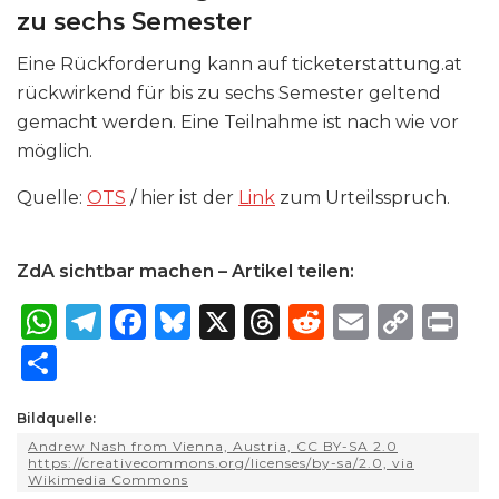
zu sechs Semester
Eine Rückforderung kann auf ticketerstattung​.at
rückwirkend für bis zu sechs Semester geltend
gemacht werden. Eine Teilnahme ist nach wie vor
möglich.
Quelle:
OTS
/ hier ist der
Link
zum Urteilsspruch.
ZdA sichtbar machen – Artikel teilen:
W
T
F
B
X
T
R
E
C
P
h
el
a
lu
h
e
m
o
ri
S
a
e
c
e
re
d
ai
p
n
h
ts
g
e
s
a
di
l
y
t
Bildquelle:
ar
Andrew Nash from Vienna, Austria, CC BY-SA 2.0
A
ra
b
k
d
t
Li
e
https://creativecommons.org/licenses/by-sa/2.0, via
Wikimedia Commons