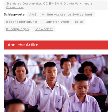
ar
Stanislav Doronenko, CC BY-SA 4.0
, via Wikimedia
A
ra
b
k
d
t
Li
e
Commons
p
m
o
y
s
n
Schlagworte:
AAS
Airline Assistance Switzerland
p
o
k
Bodenabfertigung
Flughafen Wien
Krise
k
Kündigungen
Schwechat
Ähnliche
Artikel