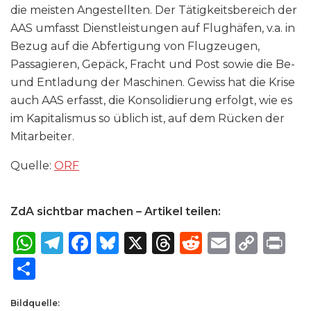
die meisten Angestellten. Der Tätigkeitsbereich der
AAS umfasst Dienstleistungen auf Flughäfen, v.a. in
Bezug auf die Abfertigung von Flugzeugen,
Passagieren, Gepäck, Fracht und Post sowie die Be-
und Entladung der Maschinen. Gewiss hat die Krise
auch AAS erfasst, die Konsolidierung erfolgt, wie es
im Kapitalismus so üblich ist, auf dem Rücken der
Mitarbeiter.
Quelle:
ORF
ZdA sichtbar machen – Artikel teilen:
W
T
F
B
X
T
R
E
C
P
h
el
a
lu
h
e
m
o
ri
S
a
e
c
e
re
d
ai
p
n
h
ts
g
e
s
a
di
l
y
t
Bildquelle: