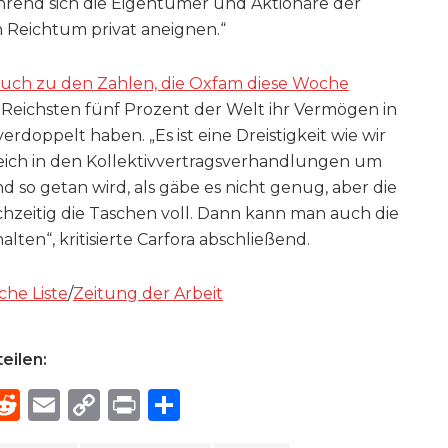
hrend sich die Eigentümer und Aktionäre der
Reichtum privat aneignen.“
auch zu den Zahlen, die Oxfam diese Woche
 Reichsten fünf Prozent der Welt ihr Vermögen in
doppelt haben. „Es ist eine Dreistigkeit wie wir
eich in den Kollektivvertragsverhandlungen um
so getan wird, als gäbe es nicht genug, aber die
chzeitig die Taschen voll. Dann kann man auch die
en“, kritisierte Carfora abschließend.
he Liste
/
Zeitung der Arbeit
eilen:
R
E
C
P
S
h
e
m
o
ri
h