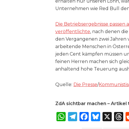
erhalten nur unseren Lohn, wä
Unternehmen wie Red Bull den 
Die Betriebsergebnisse passen 
veröffentlichte
, nach denen die
den Vergangenen zwei Jahren ver
arbeitende Menschen in Österr
jeden Cent kämpfen müssen und 
feinen Herren machen sich glei
anhaltend hohe Teuerung aushalt
Quelle:
Die Presse
/
Kommunistisc
ZdA sichtbar machen – Artikel t
W
T
F
B
X
T
h
el
a
lu