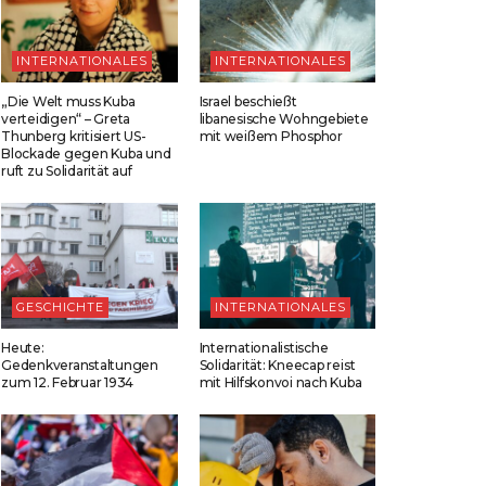
INTERNATIONALES
INTERNATIONALES
„Die Welt muss Kuba
Israel beschießt
verteidigen“ – Greta
libanesische Wohngebiete
Thunberg kritisiert US-
mit weißem Phosphor
Blockade gegen Kuba und
ruft zu Solidarität auf
GESCHICHTE
INTERNATIONALES
Heute:
Internationalistische
Gedenkveranstaltungen
Solidarität: Kneecap reist
zum 12. Februar 1934
mit Hilfskonvoi nach Kuba