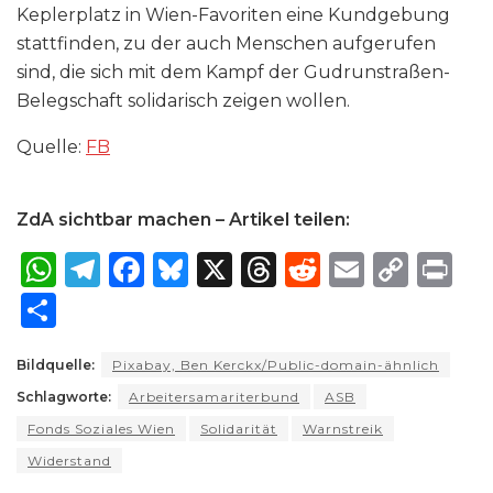
Keplerplatz in Wien-Favoriten eine Kundgebung
stattfinden, zu der auch Menschen aufgerufen
sind, die sich mit dem Kampf der Gudrunstraßen-
Belegschaft solidarisch zeigen wollen.
Quelle:
FB
ZdA sichtbar machen – Artikel teilen:
W
T
F
B
X
T
R
E
C
P
h
el
a
lu
h
e
m
o
ri
S
a
e
c
e
re
d
ai
p
n
h
ts
g
e
s
a
di
l
y
t
Bildquelle:
Pixabay, Ben Kerckx/Public-domain-ähnlich
ar
Schlagworte:
A
ra
Arbeitersamariterbund
b
k
d
t
ASB
Li
e
Fonds Soziales Wien
Solidarität
Warnstreik
p
m
o
y
s
n
Widerstand
p
o
k