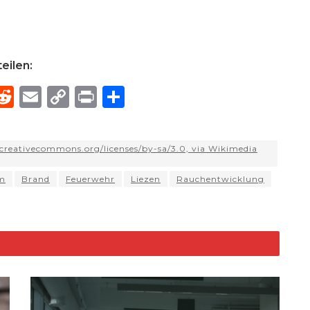
eilen:
R
E
C
P
S
h
e
m
o
ri
h
e
d
ai
p
n
ar
/creativecommons.org/licenses/by-sa/3.0, via Wikimedia
di
l
y
t
e
d
t
Li
um
Brand
Feuerwehr
Liezen
Rauchentwicklung
n
k