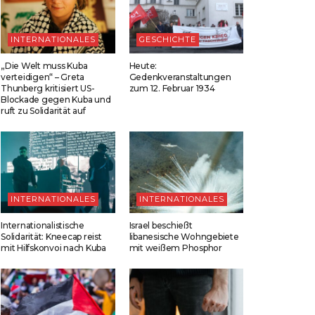
INTERNATIONALES
GESCHICHTE
„Die Welt muss Kuba
Heute:
verteidigen“ – Greta
Gedenkveranstaltungen
Thunberg kritisiert US-
zum 12. Februar 1934
Blockade gegen Kuba und
ruft zu Solidarität auf
INTERNATIONALES
INTERNATIONALES
Internationalistische
Israel beschießt
Solidarität: Kneecap reist
libanesische Wohngebiete
mit Hilfskonvoi nach Kuba
mit weißem Phosphor