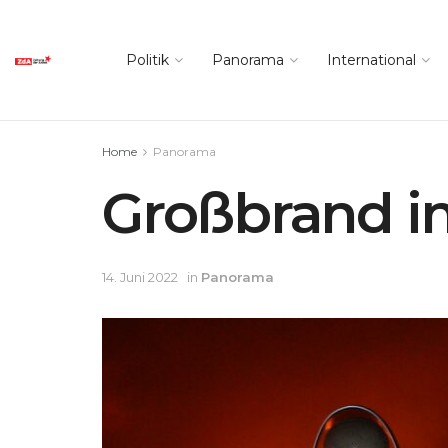
Politik
Panorama
International
Home
Panorama
Großbrand in
14. Juni 2022
in
Panorama