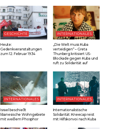
GESCHICHTE
INTERNATIONALES
Heute:
„Die Welt muss Kuba
Gedenkveranstaltungen
verteidigen“ – Greta
zum 12. Februar 1934
Thunberg kritisiert US-
Blockade gegen Kuba und
ruft zu Solidarität auf
INTERNATIONALES
INTERNATIONALES
Israel beschießt
Internationalistische
libanesische Wohngebiete
Solidarität: Kneecap reist
mit weißem Phosphor
mit Hilfskonvoi nach Kuba