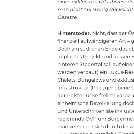
eines exklusiven Urlaubsresort
man nicht nur wenig Rücksicht 
Gesetze.
Hinterstoder.
Nicht, dass der Ö
finanziell aufwändigeren Art –
Doch am südlichen Ende des obe
geplantes Projekt und dessen 
hinteren Stodertal soll auf ei
werden verbaut) ein Luxus-Reso
Chalets, Bungalows und exklus
Infrastruktur (Pool, gehobene G
der Polsterlucke freilich vorbei 
einheimische Bevölkerung doch o
und Unterschriftenliste inklusiv
regierende ÖVP um Bürgermeist
man verspricht sich durch die 