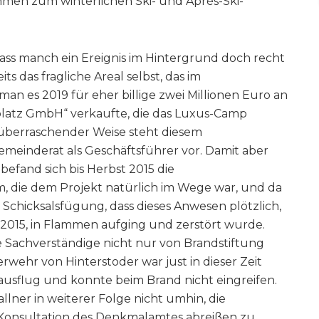
hmen zum winterlichen Ski- und Après-Ski-
ass manch ein Ereignis im Hintergrund doch recht
ts das fragliche Areal selbst, das im
n es 2019 für eher billige zwei Millionen Euro an
latz GmbH“ verkaufte, die das Luxus-Camp
– überraschender Weise steht diesem
einderat als Geschäftsführer vor. Damit aber
efand sich bis Herbst 2015 die
, die dem Projekt natürlich im Wege war, und da
e Schicksalsfügung, dass dieses Anwesen plötzlich,
2015, in Flammen aufging und zerstört wurde.
 Sachverständige nicht nur von Brandstiftung
erwehr von Hinterstoder war just in dieser Zeit
sausflug und konnte beim Brand nicht eingreifen.
lner in weiterer Folge nicht umhin, die
 Konsultation des Denkmalamtes abreißen zu