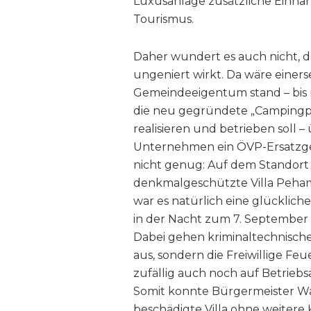
Luxusanlage zusätzliche Einna
Tourismus.
Daher wundert es auch nicht, d
ungeniert wirkt. Da wäre einersei
Gemeindeeigentum stand – bis ma
die neu gegründete „Campingp
realisieren und betrieben soll 
Unternehmen ein ÖVP-Ersatzgem
nicht genug: Auf dem Standort b
denkmalgeschützte Villa Peham
war es natürlich eine glücklich
in der Nacht zum 7. September 
Dabei gehen kriminaltechnische
aus, sondern die Freiwillige Feu
zufällig auch noch auf Betrieb
Somit konnte Bürgermeister Wal
beschädigte Villa ohne weitere