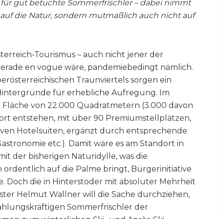
s für gut betuchte Sommerfrischler – dabei nimmt
auf die Natur, sondern mutmaßlich auch nicht auf
sterreich-Tourismus – auch nicht jener der
 gerade en vogue wäre, pandemiebedingt nämlich.
rösterreichischen Traunviertels sorgen ein
Hintergründe für erhebliche Aufregung. Im
ner Fläche von 22.000 Quadratmetern (3.000 davon
rt entstehen, mit über 90 Premiumstellplätzen,
iven Hotelsuiten, ergänzt durch entsprechende
astronomie etc.). Damit wäre es am Standort in
mit der bisherigen Naturidylle, was die
rdentlich auf die Palme bringt, Bürgerinitiative
e. Doch die in Hinterstoder mit absoluter Mehrheit
er Helmut Wallner will die Sache durchziehen,
zahlungskräftigen Sommerfrischler der