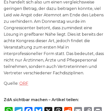
Es handelt sich also um einen vergleichsweise
geringen Betrag, der dazu beitragen könnte, viel
Leid wie Angst oder Atemnot am Ende des Lebens
zu verhindern. Am Donnerstag wurde im
Congresscenter betont, dass zumindest eine
Lösung in greifbarer Nähe liegt. Dies ist bereits der
achte Kongress dieser Art, jedoch findet die
Veranstaltung zum ersten Mal in
interprofessioneller Form statt. Das bedeutet, dass
nicht nur Ärztinnen, Ärzte und Pflegepersonal
teilnehmen, sondern auch Vertreterinnen und
Vertreter verschiedener Fachdisziplinen.
Quelle:
ORF
ZdA sichtbar machen – Artikel teilen:
W
T
F
B
X
T
R
E
C
P