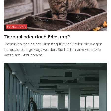
PANORAMA
Tierqual oder doch Erlösung?
Freispruch gab es am Dienstag für vier Tiroler, die wegen
Tierquälerei angeklagt wurden. Sie hatten eine verletzte
Katze am Straßenrand...