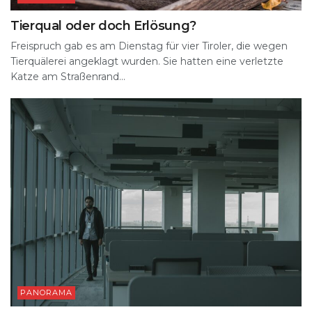
Tierqual oder doch Erlösung?
Freispruch gab es am Dienstag für vier Tiroler, die wegen
Tierquälerei angeklagt wurden. Sie hatten eine verletzte
Katze am Straßenrand...
PANORAMA