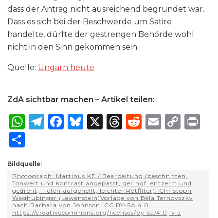
dass der Antrag nicht ausreichend begründet war.
Dass es sich bei der Beschwerde um Satire
handelte, dürfte der gestrengen Behörde wohl
nicht in den Sinn gekommen sein.
Quelle:
Ungarn heute
ZdA sichtbar machen – Artikel teilen:
W
T
F
B
X
T
R
E
C
P
h
el
a
lu
h
e
m
o
ri
S
a
e
c
e
re
d
ai
p
n
h
ts
g
e
s
a
di
l
y
t
Bildquelle:
ar
Photograph: Martinus KE / Bearbeitung (beschnitten,
A
ra
b
k
d
t
Li
e
Tonwert und Kontrast angepasst, geringf. entzerrt und
gedreht, Tiefen aufgehellt, leichter Rotfilter): Christoph
p
m
o
y
s
n
Waghubinger (Lewenstein)Vorlage von Béla Ternovszky
nach Barbara von Johnson, CC BY-SA 4.0
p
o
k
https://creativecommons.org/licenses/by-sa/4.0, via