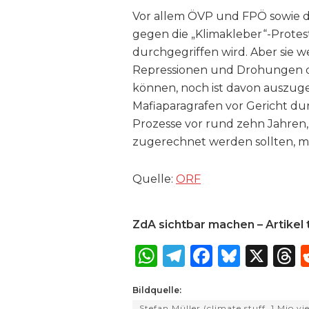
Vor allem ÖVP und FPÖ sowie d
gegen die „Klimakleber“-Proteste
durchgegriffen wird. Aber sie 
Repressionen und Drohungen di
können, noch ist davon auszuge
Mafiaparagrafen vor Gericht d
Prozesse vor rund zehn Jahren, a
zugerechnet werden sollten, mü
Quelle:
ORF
ZdA sichtbar machen – Artikel t
W
T
F
B
X
T
h
el
a
lu
Bildquelle:
a
e
c
e
r
Stefan Müller (climate stuff, 1 Mio