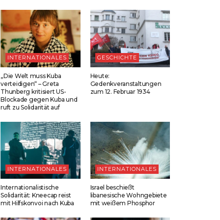
INTERNATIONALES
GESCHICHTE
„Die Welt muss Kuba
Heute:
verteidigen“ – Greta
Gedenkveranstaltungen
Thunberg kritisiert US-
zum 12. Februar 1934
Blockade gegen Kuba und
ruft zu Solidarität auf
INTERNATIONALES
INTERNATIONALES
Internationalistische
Israel beschießt
Solidarität: Kneecap reist
libanesische Wohngebiete
mit Hilfskonvoi nach Kuba
mit weißem Phosphor