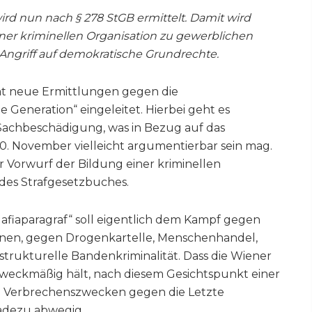
ird nun nach § 278 StGB ermittelt. Damit wird
iner kriminellen Organisation zu gewerblichen
r Angriff auf demokratische Grundrechte.
at neue Ermittlungen gegen die
Generation“ eingeleitet. Hierbei geht es
Sachbeschädigung, was in Bezug auf das
0. November vielleicht argumentierbar sein mag.
er Vorwurf der Bildung einer kriminellen
des Strafgesetzbuches.
afiaparagraf“ soll eigentlich dem Kampf gegen
ienen, gegen Drogenkartelle, Menschenhandel,
rukturelle Bandenkriminalität. Dass die Wiener
zweckmäßig hält, nach diesem Gesichtspunkt einer
n Verbrechenszwecken gegen die Letzte
radezu abwegig.