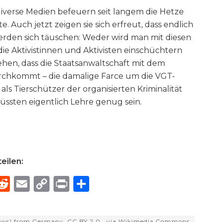
iverse Medien befeuern seit langem die Hetze
. Auch jetzt zeigen sie sich erfreut, dass endlich
werden sich täuschen: Weder wird man mit diesen
e Aktivistinnen und Aktivisten einschüchtern
hen, dass die Staatsanwaltschaft mit dem
urchkommt – die damalige Farce um die VGT-
ls Tierschützer der organisierten Kriminalität
ssten eigentlich Lehre genug sein.
eilen:
R
E
C
P
S
h
e
m
o
ri
h
e
d
ai
p
n
ar
 views) from Germany, CC BY 2.0
, via Wikimedia Commons