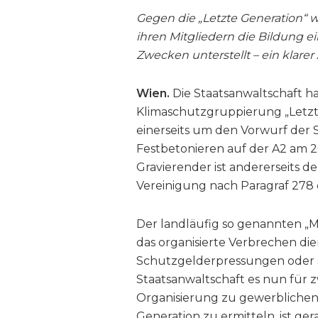
Gegen die „Letzte Generation“ w
ihren Mitgliedern die Bildung e
Zwecken unterstellt – ein klare
Wien.
Die Staatsanwaltschaft h
Klimaschutzgruppierung „Letzte 
einerseits um den Vorwurf der 
Festbetonieren auf der A2 am 2
Gravierender ist andererseits d
Vereinigung nach Paragraf 278 
Der landläufig so genannten „M
das organisierte Verbrechen d
Schutzgelderpressungen oder st
Staatsanwaltschaft es nun für 
Organisierung zu gewerbliche
Generation zu ermitteln, ist ge