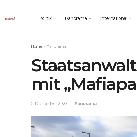
Politik
Panorama
International
Home
Panorama
Staatsanwalt
mit „Mafiapa
5. Dezember 2023
in
Panorama