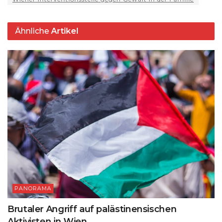
p
o
k
k
Ähnliche
Artikel
PANORAMA
Brutaler Angriff auf palästinensischen
Aktivisten in Wien