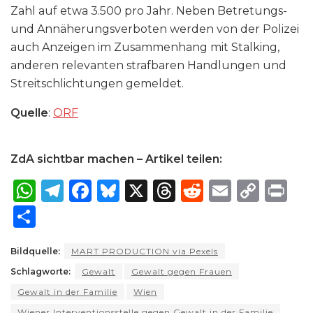
Zahl auf etwa 3.500 pro Jahr. Neben Betretungs-
und Annäherungsverboten werden von der Polizei
auch Anzeigen im Zusammenhang mit Stalking,
anderen relevanten strafbaren Handlungen und
Streitschlichtungen gemeldet.
Quelle
:
ORF
ZdA sichtbar machen – Artikel teilen:
W
T
F
B
X
T
R
E
C
P
h
el
a
lu
h
e
m
o
ri
S
a
e
c
e
re
d
ai
p
n
h
ts
g
e
s
a
di
l
y
t
Bildquelle:
MART PRODUCTION via Pexels
ar
Schlagworte:
A
ra
Gewalt
b
k
Gewalt gegen Frauen
d
t
Li
e
Gewalt in der Familie
Wien
p
m
o
y
s
n
Wiener Interventionsstelle gegen Gewalt in der Familie