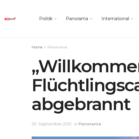
Politik
Panorama
International
Home
Panorama
„Willkommen 
Flüchtlingsc
abgebrannt
29. September 2021
in
Panorama