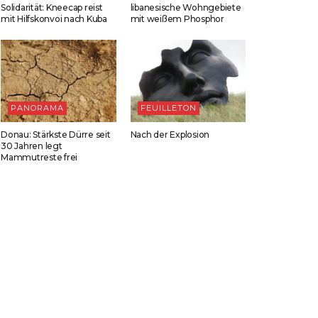
Solidarität: Kneecap reist
libanesische Wohngebiete
mit Hilfskonvoi nach Kuba
mit weißem Phosphor
PANORAMA
FEUILLETON
Donau: Stärkste Dürre seit
Nach der Explosion
30 Jahren legt
Mammutreste frei