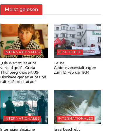
Meist gelesen
INTERNATIONALES
GESCHICHTE
„Die Welt muss Kuba
Heute:
verteidigen“ – Greta
Gedenkveranstaltungen
Thunberg kritisiert US-
zum 12. Februar 1934
Blockade gegen Kuba und
ruft zu Solidarität auf
INTERNATIONALES
INTERNATIONALES
Internationalistische
Israel beschießt