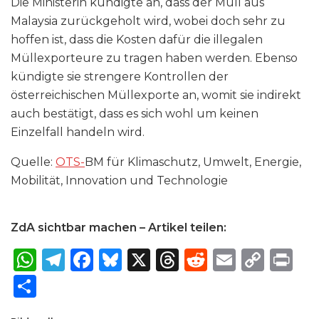
Die Ministerin kündigte an, dass der Müll aus
Malaysia zurückgeholt wird, wobei doch sehr zu
hoffen ist, dass die Kosten dafür die illegalen
Müllexporteure zu tragen haben werden. Ebenso
kündigte sie strengere Kontrollen der
österreichischen Müllexporte an, womit sie indirekt
auch bestätigt, dass es sich wohl um keinen
Einzelfall handeln wird.
Quelle:
OTS-
BM für Klimaschutz, Umwelt, Energie,
Mobilität, Innovation und Technologie
ZdA sichtbar machen – Artikel teilen:
W
T
F
B
X
T
R
E
C
P
h
el
a
lu
h
e
m
o
ri
S
a
e
c
e
re
d
ai
p
n
h